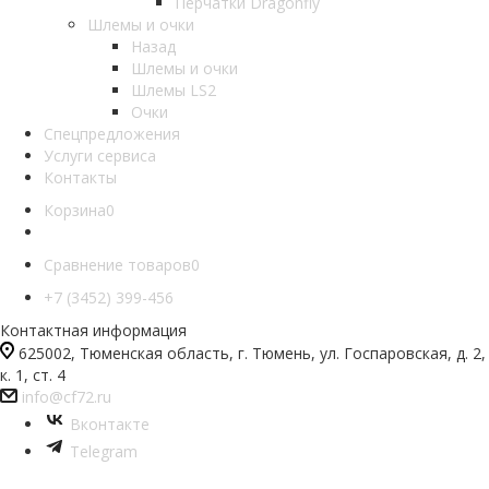
Перчатки Dragonfly
Шлемы и очки
Назад
Шлемы и очки
Шлемы LS2
Очки
Спецпредложения
Услуги сервиса
Контакты
Корзина
0
Сравнение товаров
0
+7 (3452) 399-456
Контактная информация
625002, Тюменская область, г. Тюмень, ул. Госпаровская, д. 2,
к. 1, ст. 4
info@cf72.ru
Вконтакте
Telegram