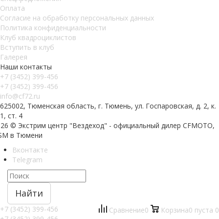
Оплата
Согласие на обработку персональных данных
Политика конфиденциальности
Клуб квадроциклистов
Вступить в клуб
Галерея
Наши контакты
+7 (3452) 399-456
+7 (3452) 399-456
info@cf72.ru
625002, Тюменская область, г. Тюмень, ул. Госпаровская, д. 2, к.
1, ст. 4
026 © Экстрим центр "Вездеход" - официальный дилер CFMOTO,
SM в Тюмени
Вконтакте
Telegram
Найти
+7 (3452) 399-456
Сравнение
0
Корзина
0
пуста
0
+7 (3452) 399-456