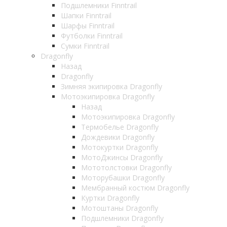
Подшлемники Finntrail
Шапки Finntrail
Шарфы Finntrail
Футболки Finntrail
Сумки Finntrail
Dragonfly
Назад
Dragonfly
Зимняя экипировка Dragonfly
Мотоэкипировка Dragonfly
Назад
Мотоэкипировка Dragonfly
Термобелье Dragonfly
Дождевики Dragonfly
Мотокуртки Dragonfly
МотоДжинсы Dragonfly
Мототолстовки Dragonfly
Моторубашки Dragonfly
Мембранный костюм Dragonfly
Куртки Dragonfly
Мотоштаны Dragonfly
Подшлемники Dragonfly