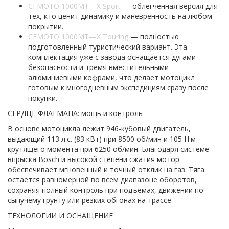
CFMOTO 1000MT—X Sport
— облегченная версия для
тех, кто ценит динамику и маневренность на любом
покрытии.
CFMOTO 1000MT—X Touring
— полностью
подготовленный туристический вариант. Эта
комплектация уже с завода оснащается дугами
безопасности и тремя вместительными
алюминиевыми кофрами, что делает мотоцикл
готовым к многодневным экспедициям сразу после
покупки.
СЕРДЦЕ ФЛАГМАНА: мощь и контроль
В основе мотоцикла лежит 946-кубовый двигатель,
выдающий 113 л.с. (83 кВт) при 8500 об/мин и 105 Н·м
крутящего момента при 6250 об/мин. Благодаря системе
впрыска Bosch и высокой степени сжатия мотор
обеспечивает мгновенный и точный отклик на газ. Тяга
остается равномерной во всем диапазоне оборотов,
сохраняя полный контроль при подъемах, движении по
сыпучему грунту или резких обгонах на трассе.
ТЕХНОЛОГИИ И ОСНАЩЕНИЕ