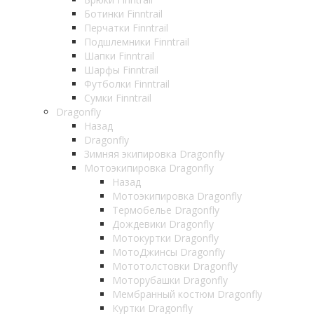
Ботинки Finntrail
Перчатки Finntrail
Подшлемники Finntrail
Шапки Finntrail
Шарфы Finntrail
Футболки Finntrail
Сумки Finntrail
Dragonfly
Назад
Dragonfly
Зимняя экипировка Dragonfly
Мотоэкипировка Dragonfly
Назад
Мотоэкипировка Dragonfly
Термобелье Dragonfly
Дождевики Dragonfly
Мотокуртки Dragonfly
МотоДжинсы Dragonfly
Мототолстовки Dragonfly
Моторубашки Dragonfly
Мембранный костюм Dragonfly
Куртки Dragonfly