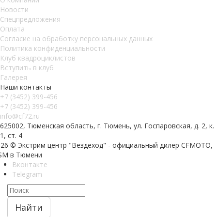
Новости
Спецпредложения
Оплата
Согласие на обработку персональных данных
Политика конфиденциальности
Клуб квадроциклистов
Вступить в клуб
Галерея
Наши контакты
+7 (3452) 399-456
+7 (3452) 399-456
info@cf72.ru
625002, Тюменская область, г. Тюмень, ул. Госпаровская, д. 2, к.
1, ст. 4
026 © Экстрим центр "Вездеход" - официальный дилер CFMOTO,
SM в Тюмени
Вконтакте
Telegram
Найти