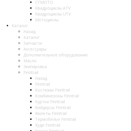
CFMOTO
Квадроциклы ATV
Квадроциклы UTV
Мотоциклы
Каталог
Назад
Каталог
Запчасти
Аксессуары
Дополнительное оборудование
Масло
Экипировка
Finntrail
Назад
Finntrail
Костюмы Finntrail
Комбинезоны Finntrail
Куртки Finntrail
Вейдерсы Finntrail
Жилеты Finntrail
Термобелье Finntrail
Худи Finntrail
Брюки Finntrail