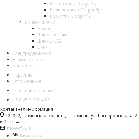
Мотоштаны Dragonfly
Подшлемники Dragonfly
Перчатки Dragonfly
Шлемы и очки
Назад
Шлемы и очки
Шлемы LS2
Очки
Спецпредложения
Услуги сервиса
Контакты
Корзина
0
Отложенные
0
Сравнение товаров
0
+7 (3452) 399-456
Контактная информация
625002, Тюменская область, г. Тюмень, ул. Госпаровская, д. 2,
к. 1, ст. 4
info@cf72.ru
Вконтакте