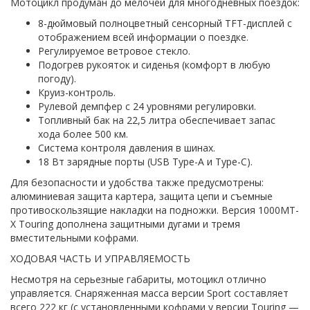
Мотоцикл продуман до мелочей для многодневных поездок:
8-дюймовый полноцветный сенсорный TFT-дисплей с
отображением всей информации о поездке.
Регулируемое ветровое стекло.
Подогрев рукояток и сиденья (комфорт в любую
погоду).
Круиз-контроль.
Рулевой демпфер с 24 уровнями регулировки.
Топливный бак на 22,5 литра обеспечивает запас
хода более 500 км.
Система контроля давления в шинах.
18 Вт зарядные порты (USB Type-A и Type-C).
Для безопасности и удобства также предусмотрены:
алюминиевая защита картера, защита цепи и съемные
противоскользящие накладки на подножки. Версия 1000MT-
X Touring дополнена защитными дугами и тремя
вместительными кофрами.
ХОДОВАЯ ЧАСТЬ И УПРАВЛЯЕМОСТЬ
Несмотря на серьезные габариты, мотоцикл отлично
управляется. Снаряженная масса версии Sport составляет
всего 222 кг (с установленными кофрами у версии Touring —