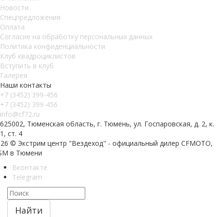
Новости
Спецпредложения
Оплата
Согласие на обработку персональных данных
Политика конфиденциальности
Клуб квадроциклистов
Вступить в клуб
Галерея
Наши контакты
+7 (3452) 399-456
+7 (3452) 399-456
info@cf72.ru
625002, Тюменская область, г. Тюмень, ул. Госпаровская, д. 2, к.
1, ст. 4
026 © Экстрим центр "Вездеход" - официальный дилер CFMOTO,
SM в Тюмени
Вконтакте
Telegram
Найти