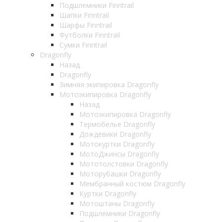
Подшлемники Finntrail
Шапки Finntrail
Шарфы Finntrail
Футболки Finntrail
Сумки Finntrail
Dragonfly
Назад
Dragonfly
Зимняя экипировка Dragonfly
Мотоэкипировка Dragonfly
Назад
Мотоэкипировка Dragonfly
Термобелье Dragonfly
Дождевики Dragonfly
Мотокуртки Dragonfly
МотоДжинсы Dragonfly
Мототолстовки Dragonfly
Моторубашки Dragonfly
Мембранный костюм Dragonfly
Куртки Dragonfly
Мотоштаны Dragonfly
Подшлемники Dragonfly