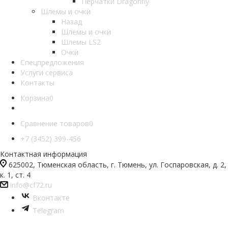
Перчатки Dragonfly
Шлемы и очки
Назад
Шлемы и очки
Шлемы LS2
Очки
Спецпредложения
Услуги сервиса
Контакты
Корзина
0
Сравнение товаров
0
+7 (3452) 399-456
Контактная информация
625002, Тюменская область, г. Тюмень, ул. Госпаровская, д. 2,
к. 1, ст. 4
info@cf72.ru
Вконтакте
Telegram