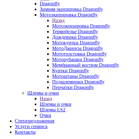
Dragonfly
Зимняя экипировка Dragonfly
Мотоэкипировка Dragonfly
Назад
Мотоэкипировка Dragonfly
Термобелье Dragonfly
Дождевики Dragonfly
Мотокуртки Dragonfly
МотоДжинсы Dragonfly
Мототолстовки Dragonfly
Моторубашки Dragonfly
Мембранный костюм Dragonfly
Куртки Dragonfly
Мотоштаны Dragonfly
Подшлемники Dragonfly
Перчатки Dragonfly
Шлемы и очки
Назад
Шлемы и очки
Шлемы LS2
Очки
Спецпредложения
Услуги сервиса
Контакты