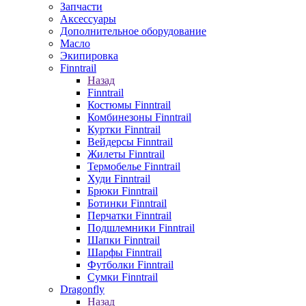
Запчасти
Аксессуары
Дополнительное оборудование
Масло
Экипировка
Finntrail
Назад
Finntrail
Костюмы Finntrail
Комбинезоны Finntrail
Куртки Finntrail
Вейдерсы Finntrail
Жилеты Finntrail
Термобелье Finntrail
Худи Finntrail
Брюки Finntrail
Ботинки Finntrail
Перчатки Finntrail
Подшлемники Finntrail
Шапки Finntrail
Шарфы Finntrail
Футболки Finntrail
Сумки Finntrail
Dragonfly
Назад