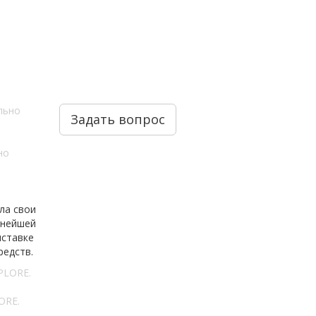
Задать вопрос
но
ла свои
пнейшей
ставке
редств.
ORE.