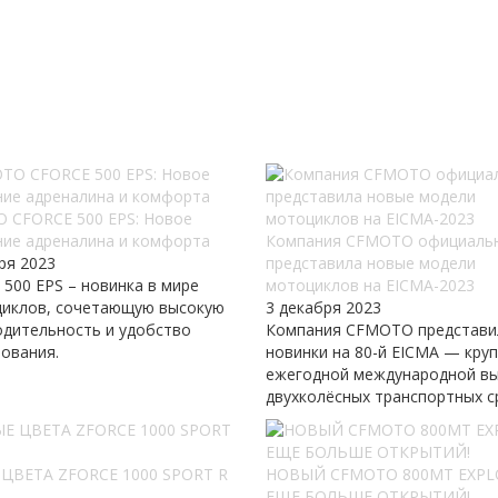
 CFORCE 500 EPS: Новое
ние адреналина и комфорта
Компания CFMOTO официаль
ря 2023
представила новые модели
500 EPS – новинка в мире
мотоциклов на EICMA-2023
циклов, сочетающую высокую
3 декабря 2023
одительность и удобство
Компания CFMOTO представи
ования.
новинки на 80-й EICMA — кру
ежегодной международной вы
двухколёсных транспортных с
ЦВЕТА ZFORCE 1000 SPORT R
НОВЫЙ CFMOTO 800MT EXPL
ЕЩЕ БОЛЬШЕ ОТКРЫТИЙ!