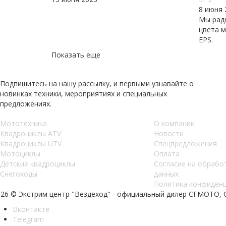
8 июня 
Мы рад
цвета м
EPS.
Показать еще
Подпишитесь на нашу рассылку, и первыми узнавайте о
новинках техники, мероприятиях и специальных
предложениях.
Мототехника
О компании
Квадроциклы ATV
Новости
Квадроциклы UTV
Спецпредложения
Мотоциклы
Оплата
Детские квадроциклы
Согласие на обрабо
Снегоходы
данных
Политика конфиден
026 © Экстрим центр "Вездеход" - официальный дилер CFMOTO,
Вконтакте
Telegram