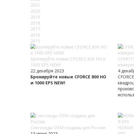
2021
2020
2019
2018
2017
2016
2015
Бронируйте новые CFORCE 800 HO и
CFMOTO
1000 EPS NEW!
измере
22 декабря 2023
4 декаб
Бронируйте новые CFORCE 800 HO
CFORCE 
и 1000 EPS NEW!
квадро
произв
использ
Снегоходы OSM созданы для России
НОВЫЕ 
13 июня 2023
EPS