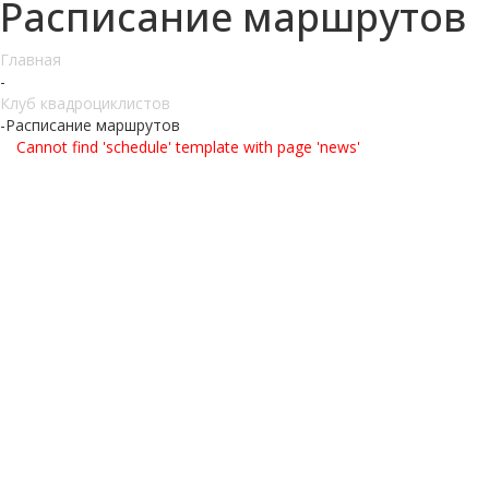
Расписание маршрутов
Главная
-
Клуб квадроциклистов
-
Расписание маршрутов
Cannot find 'schedule' template with page 'news'
Расписание маршрутов
катания на квадроциклах
Экстрим центр "Вездеход" приглашает вас отправиться
в путешествие на квадроциклах по самым живописным
местам нашего края. Поверьте, наш клуб подготовил самые
лучшие маршруты для настоящего приключения!
Зеркальные озера, овраги и балки, поля и лесные просторы!
В сочетании с отличной вездеходной техникой каждая
поездка захватывает и будоражит дух, незабываема
и адреналинна!
Всё, что требуется от вас — выбрать дату и маршрут