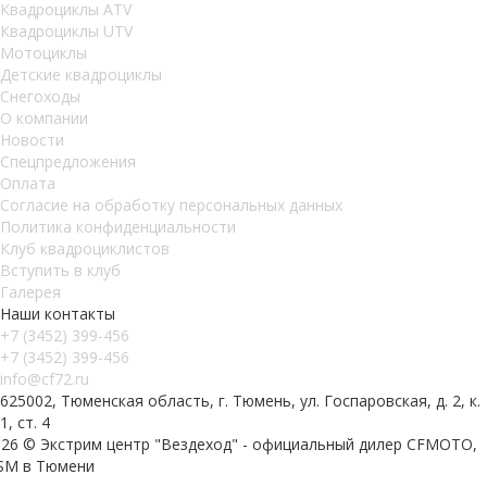
Квадроциклы ATV
Квадроциклы UTV
Мотоциклы
Детские квадроциклы
Снегоходы
О компании
Новости
Спецпредложения
Оплата
Согласие на обработку персональных данных
Политика конфиденциальности
Клуб квадроциклистов
Вступить в клуб
Галерея
Наши контакты
+7 (3452) 399-456
+7 (3452) 399-456
info@cf72.ru
625002, Тюменская область, г. Тюмень, ул. Госпаровская, д. 2, к.
1, ст. 4
026 © Экстрим центр "Вездеход" - официальный дилер CFMOTO,
SM в Тюмени