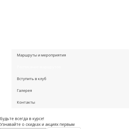
лайфхаками, которые не найдешь в интернете.
Важно! Друзья, стоит помнить, что катание
на квадроциклах в Тюмени с нашим клубом — это не только
прекрасные выходные, но и уважение правил дорожного
движения. Поэтому наши поездки только для
ответственных, не рискующих и трезвых квадроциклистов!
Сделаем вместе наш отдых отличным и незабываемым!
Маршруты и мероприятия
Расписание маршрутов
Вступить в клуб
Галерея
Контакты
Будьте всегда в курсе!
Узнавайте о скидках и акциях первым