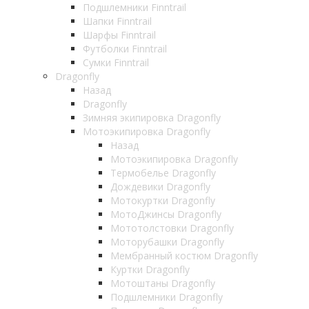
Подшлемники Finntrail
Шапки Finntrail
Шарфы Finntrail
Футболки Finntrail
Сумки Finntrail
Dragonfly
Назад
Dragonfly
Зимняя экипировка Dragonfly
Мотоэкипировка Dragonfly
Назад
Мотоэкипировка Dragonfly
Термобелье Dragonfly
Дождевики Dragonfly
Мотокуртки Dragonfly
МотоДжинсы Dragonfly
Мототолстовки Dragonfly
Моторубашки Dragonfly
Мембранный костюм Dragonfly
Куртки Dragonfly
Мотоштаны Dragonfly
Подшлемники Dragonfly