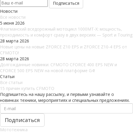
Новости
Все новости
5 июня 2026
Флагманский вседорожный мотоцикл 1000MT-X: мощность,
проходимость и комфорт сразу в двух версиях — Sport и Touring
28 марта 2026
Новые цены на новые ZFORCE Z10 EPS и ZFORCE Z10-4 EPS от
CFMOTO!
28 марта 2026
Долгожданные новинки: CFMOTO CFORCE 400 EPS NEW и
CFORCE 500 EPS NEW на новой платформе G4!
Статьи
Все статьи
15 причин купить CFMOTO
Подпишитесь на нашу рассылку, и первыми узнавайте о
новинках техники, мероприятиях и специальных предложениях.
Мототехника