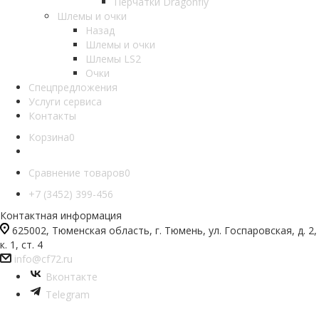
Перчатки Dragonfly
Шлемы и очки
Назад
Шлемы и очки
Шлемы LS2
Очки
Спецпредложения
Услуги сервиса
Контакты
Корзина
0
Сравнение товаров
0
+7 (3452) 399-456
Контактная информация
625002, Тюменская область, г. Тюмень, ул. Госпаровская, д. 2,
к. 1, ст. 4
info@cf72.ru
Вконтакте
Telegram