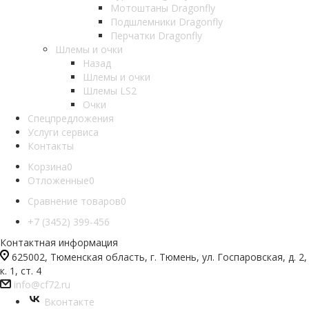
Мотоштаны Dragonfly
Подшлемники Dragonfly
Перчатки Dragonfly
Шлемы и очки
Назад
Шлемы и очки
Шлемы LS2
Очки
Спецпредложения
Услуги сервиса
Контакты
Корзина
0
Отложенные
0
Сравнение товаров
0
+7 (3452) 399-456
Контактная информация
625002, Тюменская область, г. Тюмень, ул. Госпаровская, д. 2,
к. 1, ст. 4
info@cf72.ru
Вконтакте