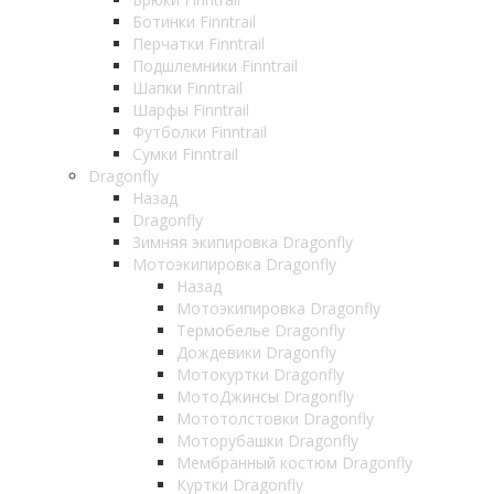
Ботинки Finntrail
Перчатки Finntrail
Подшлемники Finntrail
Шапки Finntrail
Шарфы Finntrail
Футболки Finntrail
Сумки Finntrail
Dragonfly
Назад
Dragonfly
Зимняя экипировка Dragonfly
Мотоэкипировка Dragonfly
Назад
Мотоэкипировка Dragonfly
Термобелье Dragonfly
Дождевики Dragonfly
Мотокуртки Dragonfly
МотоДжинсы Dragonfly
Мототолстовки Dragonfly
Моторубашки Dragonfly
Мембранный костюм Dragonfly
Куртки Dragonfly