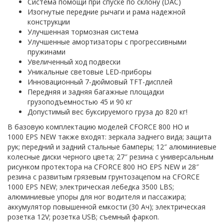
Система помощи при спуске по склону (DAC)
Изогнутые передние рычаги и рама надежной
конструкции
Улучшенная тормозная система
Улучшенные амортизаторы с прогрессивными
пружинами
Увеличенный ход подвески
Уникальные световые LED-приборы
Инновационный 7-дюймовый TFT-дисплей
Передняя и задняя багажные площадки
грузоподъемностью 45 и 90 кг
Допустимый вес буксируемого груза до 820 кг!
В базовую комплектацию моделей CFORCE 800 HO и
1000 EPS NEW также входят: зеркала заднего вида; защита
рук; передний и задний стальные бамперы; 12″ алюминиевые
колесные диски черного цвета; 27″ резина с универсальным
рисунком протектора на CFORCE 800 HO EPS NEW и 28″
резина с развитым грязевым грунтозацепом на CFORCE
1000 EPS NEW; электрическая лебедка 3500 LBS;
алюминиевые упоры для ног водителя и пассажира;
аккумулятор повышенной емкости (30 Ач); электрическая
розетка 12V; розетка USB; съемный фаркоп.