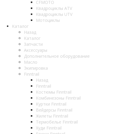
CFMOTO
Квадроциклы ATV
Квадроциклы UTV
Мотоциклы
Каталог
Назад
Каталог
Запчасти
Аксессуары
Дополнительное оборудование
Масло
Экипировка
Finntrail
Назад
Finntrail
Костюмы Finntrail
Комбинезоны Finntrail
Куртки Finntrail
Вейдерсы Finntrail
Жилеты Finntrail
Термобелье Finntrail
Худи Finntrail
Брюки Finntrail