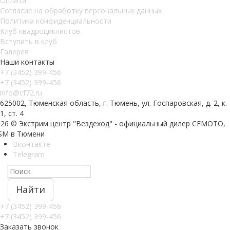
Оплата
Согласие на обработку персональных данных
Политика конфиденциальности
Клуб квадроциклистов
Вступить в клуб
Галерея
Наши контакты
+7 (3452) 399-456
+7 (3452) 399-456
info@cf72.ru
625002, Тюменская область, г. Тюмень, ул. Госпаровская, д. 2, к.
1, ст. 4
026 © Экстрим центр "Вездеход" - официальный дилер CFMOTO,
SM в Тюмени
Вконтакте
Telegram
Найти
+7 (3452) 399-456
+7 (3452) 399-456
Заказать звонок