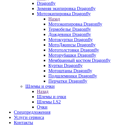
Dragonfly
Зимняя экипировка Dragonfly
Мотоэкипировка Dragonfly
Назад
Мотоэкипировка Dragonfly
Термобелье Dragonfly
Дождевики Dragonfly
Мотокуртки Dragonfly
МотоДжинсы Dragonfly
Мототолстовки Dragonfly
Моторубашки Dragonfly
Мембранный костюм Dragonfly
Куртки Dragonfly
Мотоштаны Dragonfly
Подшлемники Dragonfly
Перчатки Dragonfly
Шлемы и очки
Назад
Шлемы и очки
Шлемы LS2
Очки
Спецпредложения
Услуги сервиса
Контакты