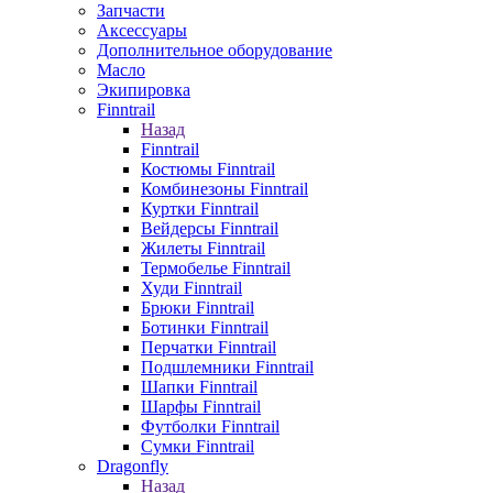
Запчасти
Аксессуары
Дополнительное оборудование
Масло
Экипировка
Finntrail
Назад
Finntrail
Костюмы Finntrail
Комбинезоны Finntrail
Куртки Finntrail
Вейдерсы Finntrail
Жилеты Finntrail
Термобелье Finntrail
Худи Finntrail
Брюки Finntrail
Ботинки Finntrail
Перчатки Finntrail
Подшлемники Finntrail
Шапки Finntrail
Шарфы Finntrail
Футболки Finntrail
Сумки Finntrail
Dragonfly
Назад