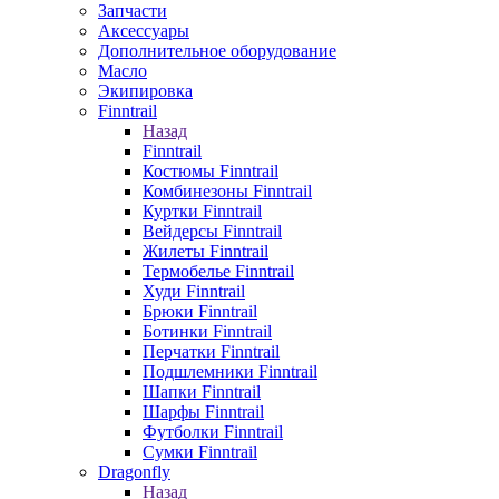
Запчасти
Аксессуары
Дополнительное оборудование
Масло
Экипировка
Finntrail
Назад
Finntrail
Костюмы Finntrail
Комбинезоны Finntrail
Куртки Finntrail
Вейдерсы Finntrail
Жилеты Finntrail
Термобелье Finntrail
Худи Finntrail
Брюки Finntrail
Ботинки Finntrail
Перчатки Finntrail
Подшлемники Finntrail
Шапки Finntrail
Шарфы Finntrail
Футболки Finntrail
Сумки Finntrail
Dragonfly
Назад