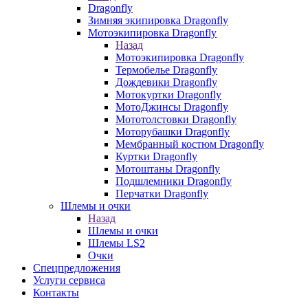
Dragonfly
Зимняя экипировка Dragonfly
Мотоэкипировка Dragonfly
Назад
Мотоэкипировка Dragonfly
Термобелье Dragonfly
Дождевики Dragonfly
Мотокуртки Dragonfly
МотоДжинсы Dragonfly
Мототолстовки Dragonfly
Моторубашки Dragonfly
Мембранный костюм Dragonfly
Куртки Dragonfly
Мотоштаны Dragonfly
Подшлемники Dragonfly
Перчатки Dragonfly
Шлемы и очки
Назад
Шлемы и очки
Шлемы LS2
Очки
Спецпредложения
Услуги сервиса
Контакты