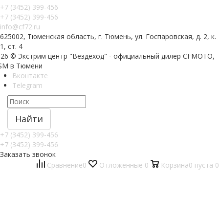
+7 (3452) 399-456
+7 (3452) 399-456
info@cf72.ru
625002, Тюменская область, г. Тюмень, ул. Госпаровская, д. 2, к.
1, ст. 4
026 © Экстрим центр "Вездеход" - официальный дилер CFMOTO,
SM в Тюмени
Вконтакте
Telegram
Найти
+7 (3452) 399-456
+7 (3452) 399-456
Заказать звонок
Сравнение
0
Отложенные
0
Корзина
0
пуста
0