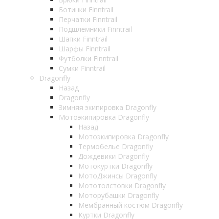
Ботинки Finntrail
Перчатки Finntrail
Подшлемники Finntrail
Шапки Finntrail
Шарфы Finntrail
Футболки Finntrail
Сумки Finntrail
Dragonfly
Назад
Dragonfly
Зимняя экипировка Dragonfly
Мотоэкипировка Dragonfly
Назад
Мотоэкипировка Dragonfly
Термобелье Dragonfly
Дождевики Dragonfly
Мотокуртки Dragonfly
МотоДжинсы Dragonfly
Мототолстовки Dragonfly
Моторубашки Dragonfly
Мембранный костюм Dragonfly
Куртки Dragonfly