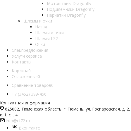
Мотоштаны Dragonfly
Подшлемники Dragonfly
Перчатки Dragonfly
Шлемы и очки
Назад
Шлемы и очки
Шлемы LS2
Очки
Спецпредложения
Услуги сервиса
Контакты
Корзина
0
Отложенные
0
Сравнение товаров
0
+7 (3452) 399-456
Контактная информация
625002, Тюменская область, г. Тюмень, ул. Госпаровская, д. 2,
к. 1, ст. 4
info@cf72.ru
Вконтакте