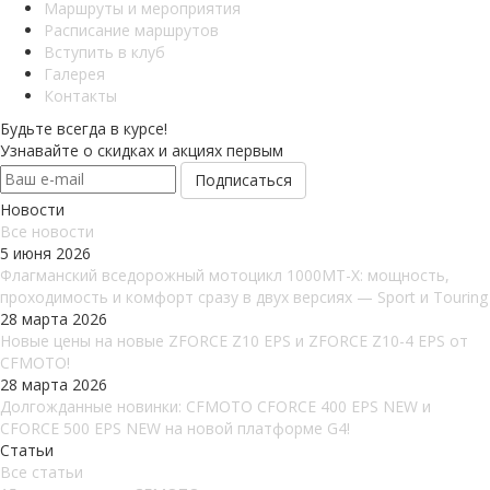
Маршруты и мероприятия
Расписание маршрутов
Вступить в клуб
Галерея
Контакты
Будьте всегда в курсе!
Узнавайте о скидках и акциях первым
Новости
Все новости
5 июня 2026
Флагманский вседорожный мотоцикл 1000MT-X: мощность,
проходимость и комфорт сразу в двух версиях — Sport и Touring
28 марта 2026
Новые цены на новые ZFORCE Z10 EPS и ZFORCE Z10-4 EPS от
CFMOTO!
28 марта 2026
Долгожданные новинки: CFMOTO CFORCE 400 EPS NEW и
CFORCE 500 EPS NEW на новой платформе G4!
Статьи
Все статьи