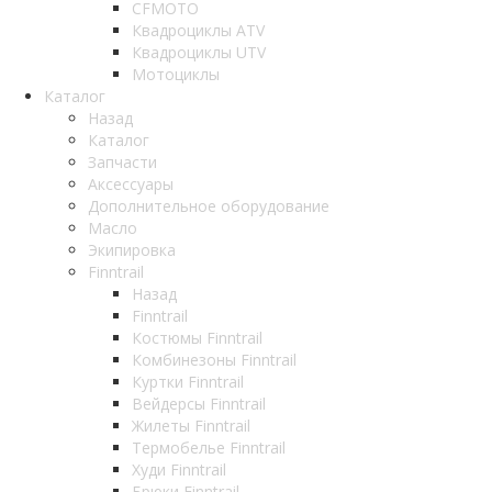
CFMOTO
Квадроциклы ATV
Квадроциклы UTV
Мотоциклы
Каталог
Назад
Каталог
Запчасти
Аксессуары
Дополнительное оборудование
Масло
Экипировка
Finntrail
Назад
Finntrail
Костюмы Finntrail
Комбинезоны Finntrail
Куртки Finntrail
Вейдерсы Finntrail
Жилеты Finntrail
Термобелье Finntrail
Худи Finntrail
Брюки Finntrail