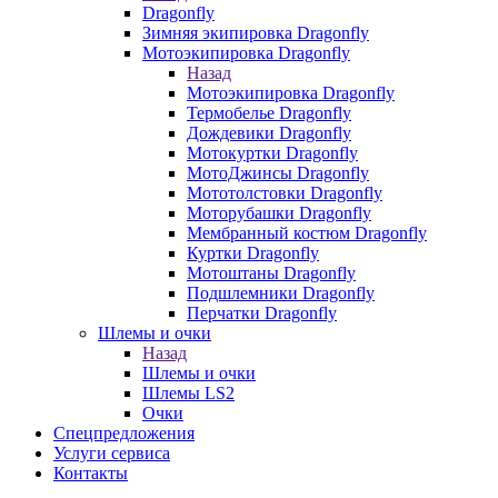
Dragonfly
Зимняя экипировка Dragonfly
Мотоэкипировка Dragonfly
Назад
Мотоэкипировка Dragonfly
Термобелье Dragonfly
Дождевики Dragonfly
Мотокуртки Dragonfly
МотоДжинсы Dragonfly
Мототолстовки Dragonfly
Моторубашки Dragonfly
Мембранный костюм Dragonfly
Куртки Dragonfly
Мотоштаны Dragonfly
Подшлемники Dragonfly
Перчатки Dragonfly
Шлемы и очки
Назад
Шлемы и очки
Шлемы LS2
Очки
Спецпредложения
Услуги сервиса
Контакты