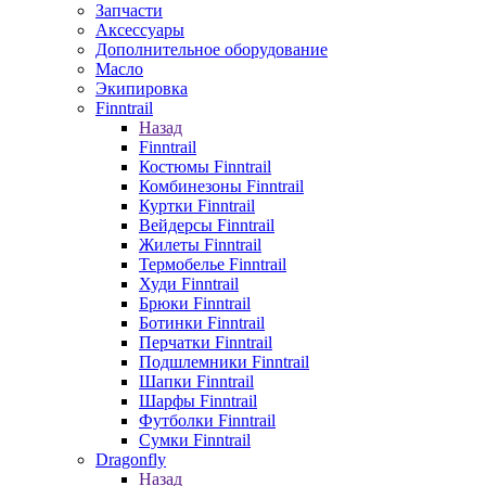
Запчасти
Аксессуары
Дополнительное оборудование
Масло
Экипировка
Finntrail
Назад
Finntrail
Костюмы Finntrail
Комбинезоны Finntrail
Куртки Finntrail
Вейдерсы Finntrail
Жилеты Finntrail
Термобелье Finntrail
Худи Finntrail
Брюки Finntrail
Ботинки Finntrail
Перчатки Finntrail
Подшлемники Finntrail
Шапки Finntrail
Шарфы Finntrail
Футболки Finntrail
Сумки Finntrail
Dragonfly
Назад