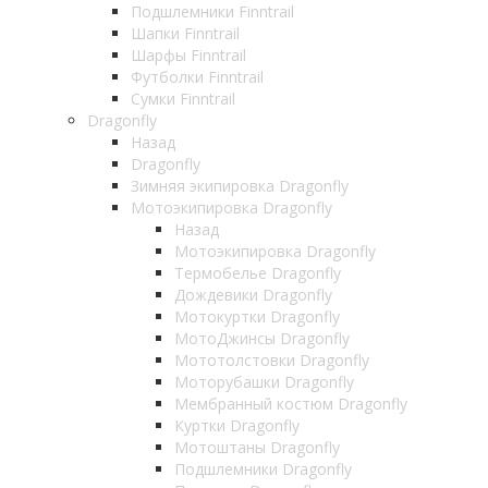
Подшлемники Finntrail
Шапки Finntrail
Шарфы Finntrail
Футболки Finntrail
Сумки Finntrail
Dragonfly
Назад
Dragonfly
Зимняя экипировка Dragonfly
Мотоэкипировка Dragonfly
Назад
Мотоэкипировка Dragonfly
Термобелье Dragonfly
Дождевики Dragonfly
Мотокуртки Dragonfly
МотоДжинсы Dragonfly
Мототолстовки Dragonfly
Моторубашки Dragonfly
Мембранный костюм Dragonfly
Куртки Dragonfly
Мотоштаны Dragonfly
Подшлемники Dragonfly