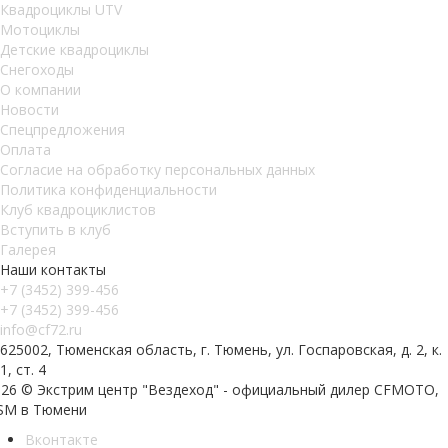
Квадроциклы UTV
Мотоциклы
Детские квадроциклы
Снегоходы
О компании
Новости
Спецпредложения
Оплата
Согласие на обработку персональных данных
Политика конфиденциальности
Клуб квадроциклистов
Вступить в клуб
Галерея
Наши контакты
+7 (3452) 399-456
+7 (3452) 399-456
info@cf72.ru
625002, Тюменская область, г. Тюмень, ул. Госпаровская, д. 2, к.
1, ст. 4
026 © Экстрим центр "Вездеход" - официальный дилер CFMOTO,
SM в Тюмени
Вконтакте