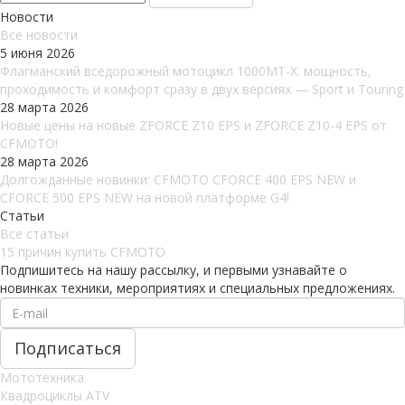
Новости
Все новости
5 июня 2026
Флагманский вседорожный мотоцикл 1000MT-X: мощность,
проходимость и комфорт сразу в двух версиях — Sport и Touring
28 марта 2026
Новые цены на новые ZFORCE Z10 EPS и ZFORCE Z10-4 EPS от
CFMOTO!
28 марта 2026
Долгожданные новинки: CFMOTO CFORCE 400 EPS NEW и
CFORCE 500 EPS NEW на новой платформе G4!
Статьи
Все статьи
15 причин купить CFMOTO
Подпишитесь на нашу рассылку, и первыми узнавайте о
новинках техники, мероприятиях и специальных предложениях.
Мототехника
Квадроциклы ATV