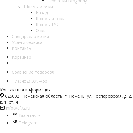
Перчатки Dragonfly
Шлемы и очки
Назад
Шлемы и очки
Шлемы LS2
Очки
Спецпредложения
Услуги сервиса
Контакты
Корзина
0
Сравнение товаров
0
+7 (3452) 399-456
Контактная информация
625002, Тюменская область, г. Тюмень, ул. Госпаровская, д. 2,
к. 1, ст. 4
info@cf72.ru
Вконтакте
Telegram