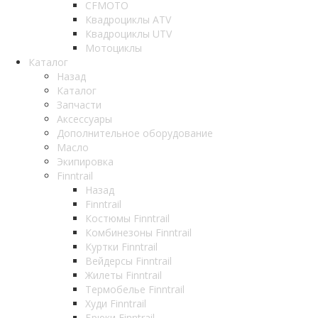
CFMOTO
Квадроциклы ATV
Квадроциклы UTV
Мотоциклы
Каталог
Назад
Каталог
Запчасти
Аксессуары
Дополнительное оборудование
Масло
Экипировка
Finntrail
Назад
Finntrail
Костюмы Finntrail
Комбинезоны Finntrail
Куртки Finntrail
Вейдерсы Finntrail
Жилеты Finntrail
Термобелье Finntrail
Худи Finntrail
Брюки Finntrail