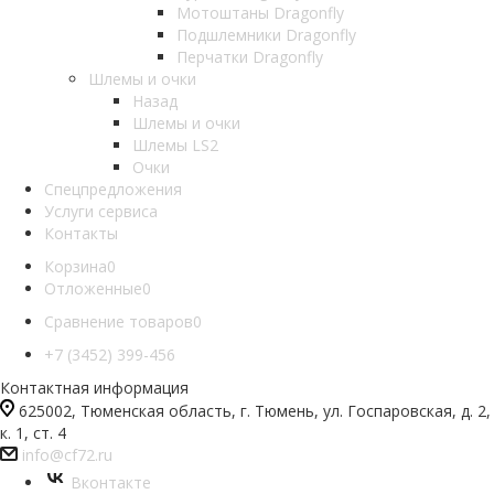
Мотоштаны Dragonfly
Подшлемники Dragonfly
Перчатки Dragonfly
Шлемы и очки
Назад
Шлемы и очки
Шлемы LS2
Очки
Спецпредложения
Услуги сервиса
Контакты
Корзина
0
Отложенные
0
Сравнение товаров
0
+7 (3452) 399-456
Контактная информация
625002, Тюменская область, г. Тюмень, ул. Госпаровская, д. 2,
к. 1, ст. 4
info@cf72.ru
Вконтакте