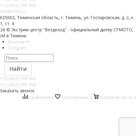
+7 (3452) 399-456
info@cf72.ru
625002, Тюменская область, г. Тюмень, ул. Госпаровская, д. 2, к.
1, ст. 4
026 © Экстрим центр "Вездеход" - официальный дилер CFMOTO,
SM в Тюмени
Вконтакте
Telegram
Найти
+7 (3452) 399-456
+7 (3452) 399-456
Заказать звонок
Сравнение
0
Отложенные
0
Корзина
0
пуста
0