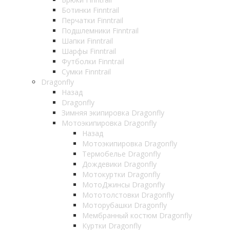
Ботинки Finntrail
Перчатки Finntrail
Подшлемники Finntrail
Шапки Finntrail
Шарфы Finntrail
Футболки Finntrail
Сумки Finntrail
Dragonfly
Назад
Dragonfly
Зимняя экипировка Dragonfly
Мотоэкипировка Dragonfly
Назад
Мотоэкипировка Dragonfly
Термобелье Dragonfly
Дождевики Dragonfly
Мотокуртки Dragonfly
МотоДжинсы Dragonfly
Мототолстовки Dragonfly
Моторубашки Dragonfly
Мембранный костюм Dragonfly
Куртки Dragonfly