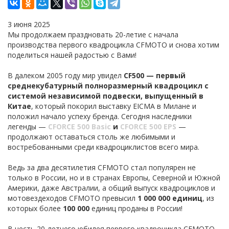
3 июня 2025
Мы продолжаем праздновать 20-летие с начала
производства первого квадроцикла CFMOTO и снова хотим
поделиться нашей радостью с Вами!
В далеком 2005 году мир увидел
CF500 — первый
среднекубатурный полноразмерный квадроцикл с
системой независимой подвески, выпущенный в
Китае
, который покорил выставку EICMA в Милане и
положил начало успеху бренда. Сегодня наследники
легенды —
CFORCE 500 Basic
и
CFORCE 500 EPS
—
продолжают оставаться столь же любимыми и
востребованными среди квадроциклистов всего мира.
Ведь за два десятилетия CFMOTO стал популярен не
только в России, но и в странах Европы, Северной и Южной
Америки, даже Австралии, а общий выпуск квадроциклов и
мотовездеходов CFMOTO превысил
1 000 000 единиц
, из
которых более
100 000
единиц проданы в России!
В честь 20-летнего юбилея первого квадроцикла CFMOTO