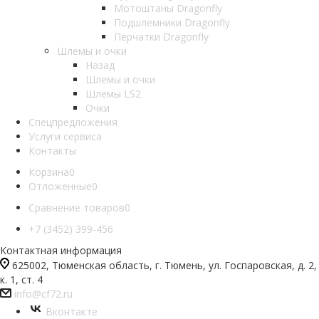
Мотоштаны Dragonfly
Подшлемники Dragonfly
Перчатки Dragonfly
Шлемы и очки
Назад
Шлемы и очки
Шлемы LS2
Очки
Спецпредложения
Услуги сервиса
Контакты
Корзина
0
Отложенные
0
Сравнение товаров
0
+7 (3452) 399-456
Контактная информация
625002, Тюменская область, г. Тюмень, ул. Госпаровская, д. 2,
к. 1, ст. 4
info@cf72.ru
Вконтакте