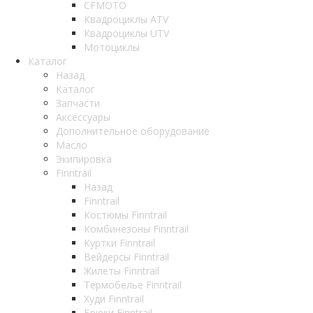
CFMOTO
Квадроциклы ATV
Квадроциклы UTV
Мотоциклы
Каталог
Назад
Каталог
Запчасти
Аксессуары
Дополнительное оборудование
Масло
Экипировка
Finntrail
Назад
Finntrail
Костюмы Finntrail
Комбинезоны Finntrail
Куртки Finntrail
Вейдерсы Finntrail
Жилеты Finntrail
Термобелье Finntrail
Худи Finntrail
Брюки Finntrail