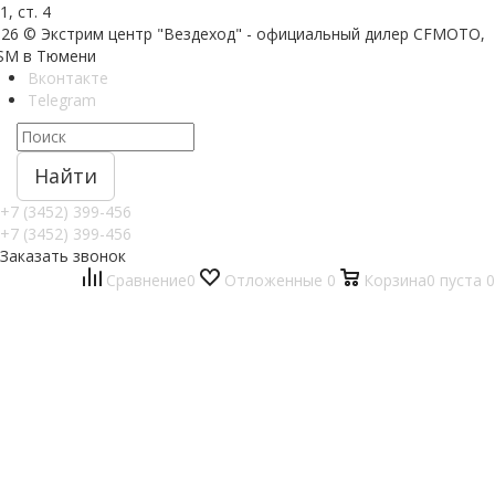
1, ст. 4
026 © Экстрим центр "Вездеход" - официальный дилер CFMOTO,
SM в Тюмени
Вконтакте
Telegram
Найти
+7 (3452) 399-456
+7 (3452) 399-456
Заказать звонок
Сравнение
0
Отложенные
0
Корзина
0
пуста
0