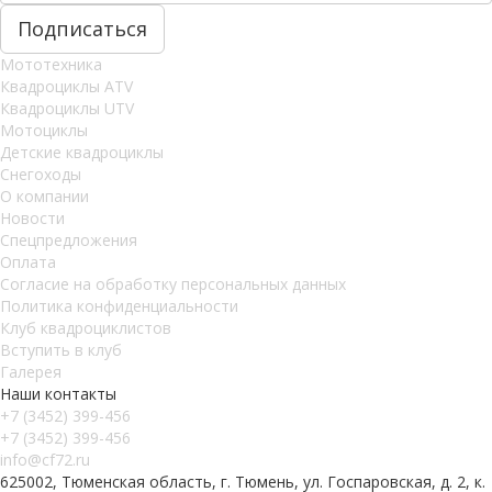
Мототехника
Квадроциклы ATV
Квадроциклы UTV
Мотоциклы
Детские квадроциклы
Снегоходы
О компании
Новости
Спецпредложения
Оплата
Согласие на обработку персональных данных
Политика конфиденциальности
Клуб квадроциклистов
Вступить в клуб
Галерея
Наши контакты
+7 (3452) 399-456
+7 (3452) 399-456
info@cf72.ru
625002, Тюменская область, г. Тюмень, ул. Госпаровская, д. 2, к.