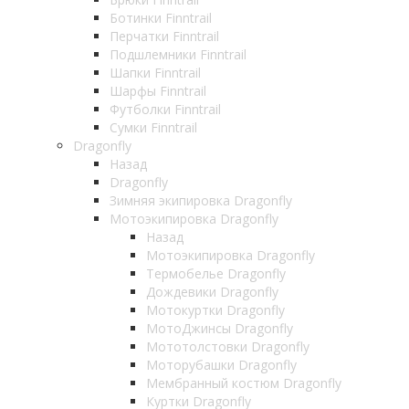
Ботинки Finntrail
Перчатки Finntrail
Подшлемники Finntrail
Шапки Finntrail
Шарфы Finntrail
Футболки Finntrail
Сумки Finntrail
Dragonfly
Назад
Dragonfly
Зимняя экипировка Dragonfly
Мотоэкипировка Dragonfly
Назад
Мотоэкипировка Dragonfly
Термобелье Dragonfly
Дождевики Dragonfly
Мотокуртки Dragonfly
МотоДжинсы Dragonfly
Мототолстовки Dragonfly
Моторубашки Dragonfly
Мембранный костюм Dragonfly
Куртки Dragonfly