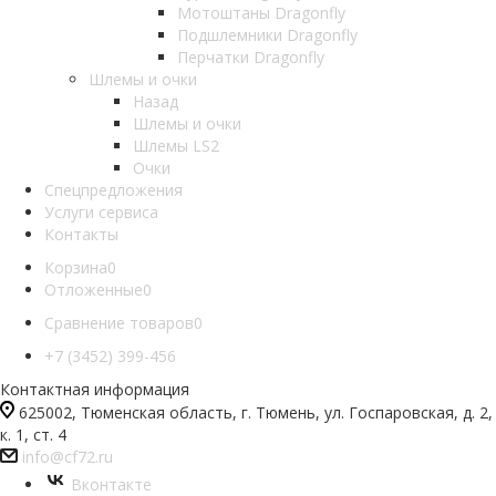
Мотоштаны Dragonfly
Подшлемники Dragonfly
Перчатки Dragonfly
Шлемы и очки
Назад
Шлемы и очки
Шлемы LS2
Очки
Спецпредложения
Услуги сервиса
Контакты
Корзина
0
Отложенные
0
Сравнение товаров
0
+7 (3452) 399-456
Контактная информация
625002, Тюменская область, г. Тюмень, ул. Госпаровская, д. 2,
к. 1, ст. 4
info@cf72.ru
Вконтакте