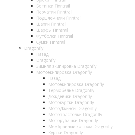
Ботинки Finntrail
Перчатки Finntrail
Подшлемники Finntrail
Шапки Finntrail
Шарфы Finntrail
Футболки Finntrail
Сумки Finntrail
Dragonfly
Назад
Dragonfly
Зимняя экипировка Dragonfly
Мотоэкипировка Dragonfly
Назад
Мотоэкипировка Dragonfly
Термобелье Dragonfly
Дождевики Dragonfly
Мотокуртки Dragonfly
МотоДжинсы Dragonfly
Мототолстовки Dragonfly
Моторубашки Dragonfly
Мембранный костюм Dragonfly
Куртки Dragonfly