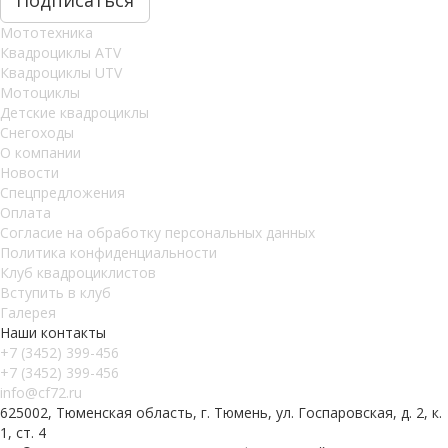
Мототехника
Квадроциклы ATV
Квадроциклы UTV
Мотоциклы
Детские квадроциклы
Снегоходы
О компании
Новости
Спецпредложения
Оплата
Согласие на обработку персональных данных
Политика конфиденциальности
Клуб квадроциклистов
Вступить в клуб
Галерея
Наши контакты
+7 (3452) 399-456
+7 (3452) 399-456
info@cf72.ru
625002, Тюменская область, г. Тюмень, ул. Госпаровская, д. 2, к.
1, ст. 4