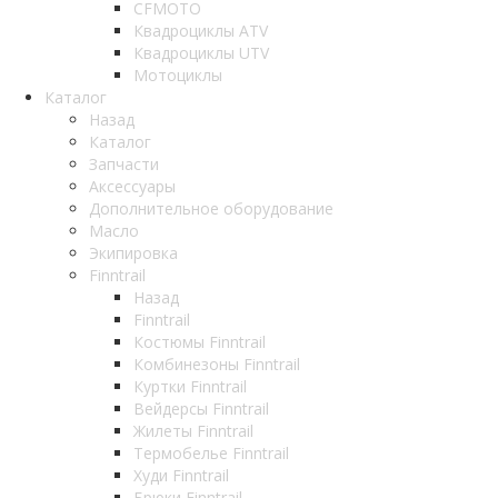
CFMOTO
Квадроциклы ATV
Квадроциклы UTV
Мотоциклы
Каталог
Назад
Каталог
Запчасти
Аксессуары
Дополнительное оборудование
Масло
Экипировка
Finntrail
Назад
Finntrail
Костюмы Finntrail
Комбинезоны Finntrail
Куртки Finntrail
Вейдерсы Finntrail
Жилеты Finntrail
Термобелье Finntrail
Худи Finntrail
Брюки Finntrail