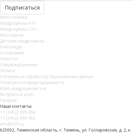
Мототехника
Квадроциклы ATV
Квадроциклы UTV
Мотоциклы
Детские квадроциклы
Снегоходы
О компании
Новости
Спецпредложения
Оплата
Согласие на обработку персональных данных
Политика конфиденциальности
Клуб квадроциклистов
Вступить в клуб
Галерея
Наши контакты
+7 (3452) 399-456
+7 (3452) 399-456
info@cf72.ru
625002, Тюменская область, г. Тюмень, ул. Госпаровская, д. 2, к.