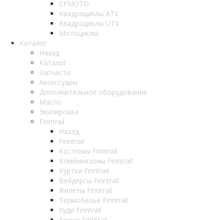
CFMOTO
Квадроциклы ATV
Квадроциклы UTV
Мотоциклы
Каталог
Назад
Каталог
Запчасти
Аксессуары
Дополнительное оборудование
Масло
Экипировка
Finntrail
Назад
Finntrail
Костюмы Finntrail
Комбинезоны Finntrail
Куртки Finntrail
Вейдерсы Finntrail
Жилеты Finntrail
Термобелье Finntrail
Худи Finntrail
Брюки Finntrail