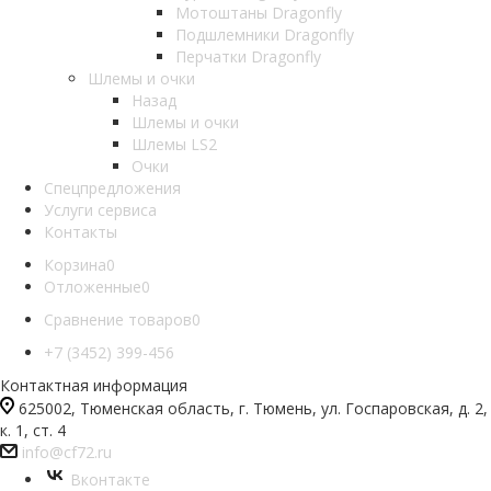
Мотоштаны Dragonfly
Подшлемники Dragonfly
Перчатки Dragonfly
Шлемы и очки
Назад
Шлемы и очки
Шлемы LS2
Очки
Спецпредложения
Услуги сервиса
Контакты
Корзина
0
Отложенные
0
Сравнение товаров
0
+7 (3452) 399-456
Контактная информация
625002, Тюменская область, г. Тюмень, ул. Госпаровская, д. 2,
к. 1, ст. 4
info@cf72.ru
Вконтакте