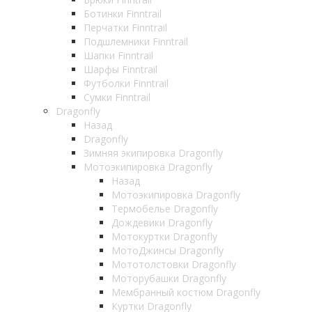
Ботинки Finntrail
Перчатки Finntrail
Подшлемники Finntrail
Шапки Finntrail
Шарфы Finntrail
Футболки Finntrail
Сумки Finntrail
Dragonfly
Назад
Dragonfly
Зимняя экипировка Dragonfly
Мотоэкипировка Dragonfly
Назад
Мотоэкипировка Dragonfly
Термобелье Dragonfly
Дождевики Dragonfly
Мотокуртки Dragonfly
МотоДжинсы Dragonfly
Мототолстовки Dragonfly
Моторубашки Dragonfly
Мембранный костюм Dragonfly
Куртки Dragonfly