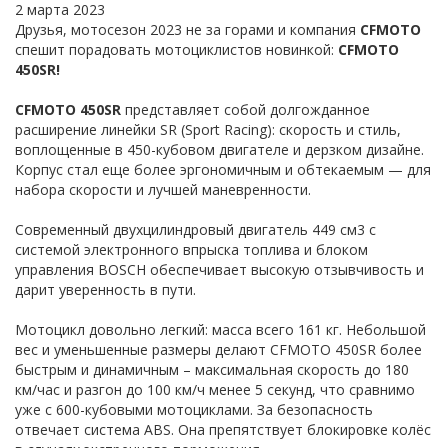
2 марта 2023
Друзья, мотосезон 2023 не за горами и компания
CFMOTO
спешит порадовать мотоциклистов новинкой:
CFMOTO
450SR!
CFMOTO 450SR
представляет собой долгожданное
расширение линейки SR (Sport Racing): скорость и стиль,
воплощенные в 450-кубовом двигателе и дерзком дизайне.
Корпус стал еще более эргономичным и обтекаемым — для
набора скорости и лучшей маневренности.
Современный двухцилиндровый двигатель 449 см3 с
системой электронного впрыска топлива и блоком
управления BOSCH обеспечивает высокую отзывчивость и
дарит уверенность в пути.
Мотоцикл довольно легкий: масса всего 161 кг. Небольшой
вес и уменьшенные размеры делают CFMOTO 450SR более
быстрым и динамичным – максимальная скорость до 180
км/час и разгон до 100 км/ч менее 5 секунд, что сравнимо
уже с 600-кубовыми мотоциклами. За безопасность
отвечает система ABS. Она препятствует блокировке колёс