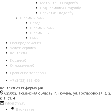
Мотоштаны Dragonfly
Подшлемники Dragonfly
Перчатки Dragonfly
Шлемы и очки
Назад
Шлемы и очки
Шлемы LS2
Очки
Спецпредложения
Услуги сервиса
Контакты
Корзина
0
Отложенные
0
Сравнение товаров
0
+7 (3452) 399-456
Контактная информация
625002, Тюменская область, г. Тюмень, ул. Госпаровская, д. 2,
к. 1, ст. 4
info@cf72.ru
Вконтакте