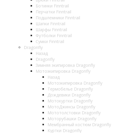
Ботинки Finntrail
Перчатки Finntrail
Подшлемники Finntrail
Шапки Finntrail
Шарфы Finntrail
Футболки Finntrail
Сумки Finntrail
Dragonfly
Назад
Dragonfly
Зимняя экипировка Dragonfly
Мотоэкипировка Dragonfly
Назад
Мотоэкипировка Dragonfly
Термобелье Dragonfly
Дождевики Dragonfly
Мотокуртки Dragonfly
МотоДжинсы Dragonfly
Мототолстовки Dragonfly
Моторубашки Dragonfly
Мембранный костюм Dragonfly
Куртки Dragonfly