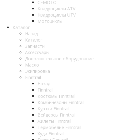
CFMOTO
Квадроциклы ATV
Квадроциклы UTV
Мотоциклы
Каталог
Назад
Каталог
Запчасти
Аксессуары
Дополнительное оборудование
Масло
Экипировка
Finntrail
Назад
Finntrail
Костюмы Finntrail
Комбинезоны Finntrail
Куртки Finntrail
Вейдерсы Finntrail
Жилеты Finntrail
Термобелье Finntrail
Худи Finntrail
Брюки Finntrail