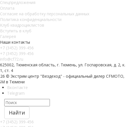
Спецпредложения
Оплата
Согласие на обработку персональных данных
Политика конфиденциальности
Клуб квадроциклистов
Вступить в клуб
Галерея
Наши контакты
+7 (3452) 399-456
+7 (3452) 399-456
info@cf72.ru
625002, Тюменская область, г. Тюмень, ул. Госпаровская, д. 2, к.
1, ст. 4
026 © Экстрим центр "Вездеход" - официальный дилер CFMOTO,
SM в Тюмени
Вконтакте
Telegram
Найти
+7 (3452) 399-456