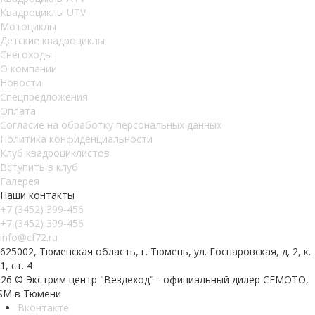
Квадроциклы UTV
Мотоциклы
Детские квадроциклы
Снегоходы
О компании
Новости
Спецпредложения
Оплата
Согласие на обработку персональных данных
Политика конфиденциальности
Клуб квадроциклистов
Вступить в клуб
Галерея
Наши контакты
+7 (3452) 399-456
+7 (3452) 399-456
info@cf72.ru
625002, Тюменская область, г. Тюмень, ул. Госпаровская, д. 2, к.
1, ст. 4
026 © Экстрим центр "Вездеход" - официальный дилер CFMOTO,
SM в Тюмени
Вконтакте