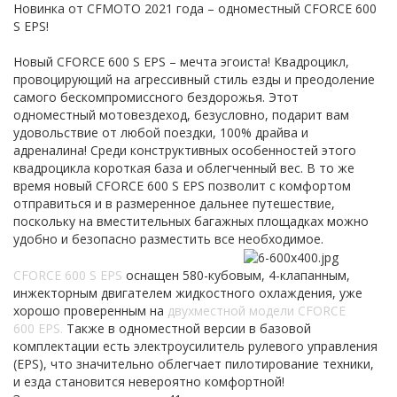
Новинка от CFMOTO 2021 года – одноместный CFORCE 600
S EPS!
Новый CFORCE 600 S EPS – мечта эгоиста! Квадроцикл,
провоцирующий на агрессивный стиль езды и преодоление
самого бескомпромиссного бездорожья. Этот
одноместный мотовездеход, безусловно, подарит вам
удовольствие от любой поездки, 100% драйва и
адреналина! Среди конструктивных особенностей этого
квадроцикла короткая база и облегченный вес. В то же
время новый CFORCE 600 S EPS позволит с комфортом
отправиться и в размеренное дальнее путешествие,
поскольку на вместительных багажных площадках можно
удобно и безопасно разместить все необходимое.
CFORCE 600 S EPS
оснащен 580-кубовым, 4-клапанным,
инжекторным двигателем жидкостного охлаждения, уже
хорошо проверенным на
двухместной модели CFORCE
600 EPS.
Также в одноместной версии в базовой
комплектации есть электроусилитель рулевого управления
(EPS), что значительно облегчает пилотирование техники,
и езда становится невероятно комфортной!