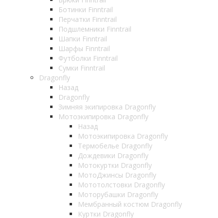
Ботинки Finntrail
Перчатки Finntrail
Подшлемники Finntrail
Шапки Finntrail
Шарфы Finntrail
Футболки Finntrail
Сумки Finntrail
Dragonfly
Назад
Dragonfly
Зимняя экипировка Dragonfly
Мотоэкипировка Dragonfly
Назад
Мотоэкипировка Dragonfly
Термобелье Dragonfly
Дождевики Dragonfly
Мотокуртки Dragonfly
МотоДжинсы Dragonfly
Мототолстовки Dragonfly
Моторубашки Dragonfly
Мембранный костюм Dragonfly
Куртки Dragonfly