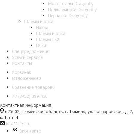
Мотоштаны Dragonfly
Подшлемники Dragonfly
Перчатки Dragonfly
Шлемы и очки
Назад
Шлемы и очки
Шлемы LS2
Очки
Спецпредложения
Услуги сервиса
Контакты
Корзина
0
Отложенные
0
Сравнение товаров
0
+7 (3452) 399-456
Контактная информация
625002, Тюменская область, г. Тюмень, ул. Госпаровская, д. 2,
к. 1, ст. 4
info@cf72.ru
Вконтакте