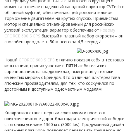
За передачу мощности в 41 л.с. и высокого крутящего
момента отвечает надежный канадский вариатор CVTech с
обгонной муфтой, обеспечивающей дополнительное
торможение двигателем на крутых спусках. Приемистый
мотор и специально откалиброванный для российских
условий эксплуатации вариатор обеспечивают
новому
CFORCE 600 S EPS
быстрый и плавный набор скорости – он
способен преодолеть 50 м всего за 4,5 секунды!
Новый
CFORCE 600 S EPS
отлично показал себя в тестовых
испытаниях, приняв участие в ПЯТИ любительских
соревнованиях на квадроциклах, выигрывая у техники
именитых мировых брендов. Это отличная альтернатива
японским производителям, для тех, кто соскучился по
достойным и доступным одноместным моделям!
Квадроцикл станет верным союзником и просто в
приключениях вне дорог благодаря электрической лебедке
с тяговым усилием 1360 кгc (3000 lbs). Продуманный дизайн
багажных платформ позволяет перевозить груз весом до