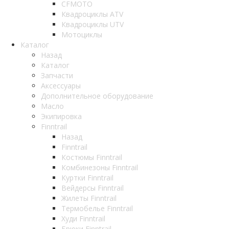
CFMOTO
Квадроциклы ATV
Квадроциклы UTV
Мотоциклы
Каталог
Назад
Каталог
Запчасти
Аксессуары
Дополнительное оборудование
Масло
Экипировка
Finntrail
Назад
Finntrail
Костюмы Finntrail
Комбинезоны Finntrail
Куртки Finntrail
Вейдерсы Finntrail
Жилеты Finntrail
Термобелье Finntrail
Худи Finntrail
Брюки Finntrail