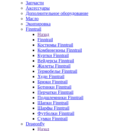
Запчасти
Аксессуары
Дополнительное оборудование
Масло
Экипировка
Finntrail
Назад
Finntrail
Костюмы Finntrail
Комбинезоны Finntrail
Куртки Finntrail
Вейдерсы Finntrail
Жилеты Finntrail
Термобелье Finntrail
Худи Finntrail
Брюки Finntrail
Ботинки Finntrail
Перчатки Finntrail
Подшлемники Finntrail
Шапки Finntrail
Шарфы Finntrail
Футболки Finntrail
Сумки Finntrail
Dragonfly
Назад