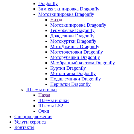
Dragonfly
Зимняя экипировка Dragonfly
Мотоэкипировка Dragonfly
Назад
Мотоэкипировка Dragonfly
Термобелье Dragonfly
Дождевики Dragonfly
Мотокуртки Dragonfly
МотоДжинсы Dragonfly
Мототолстовки Dragonfly
Моторубашки Dragonfly
Мембранный костюм Dragonfly
Куртки Dragonfly
Мотоштаны Dragonfly
Подшлемники Dragonfly
Перчатки Dragonfly
Шлемы и очки
Назад
Шлемы и очки
Шлемы LS2
Очки
Спецпредложения
Услуги сервиса
Контакты