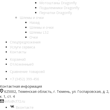
Мотоштаны Dragonfly
Подшлемники Dragonfly
Перчатки Dragonfly
Шлемы и очки
Назад
Шлемы и очки
Шлемы LS2
Очки
Спецпредложения
Услуги сервиса
Контакты
Корзина
0
Отложенные
0
Сравнение товаров
0
+7 (3452) 399-456
Контактная информация
625002, Тюменская область, г. Тюмень, ул. Госпаровская, д. 2,
к. 1, ст. 4
info@cf72.ru
Вконтакте