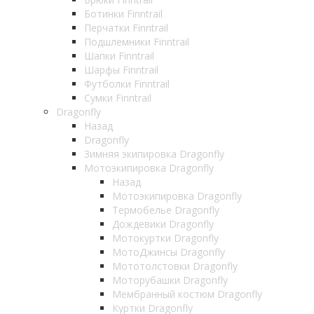
Ботинки Finntrail
Перчатки Finntrail
Подшлемники Finntrail
Шапки Finntrail
Шарфы Finntrail
Футболки Finntrail
Сумки Finntrail
Dragonfly
Назад
Dragonfly
Зимняя экипировка Dragonfly
Мотоэкипировка Dragonfly
Назад
Мотоэкипировка Dragonfly
Термобелье Dragonfly
Дождевики Dragonfly
Мотокуртки Dragonfly
МотоДжинсы Dragonfly
Мототолстовки Dragonfly
Моторубашки Dragonfly
Мембранный костюм Dragonfly
Куртки Dragonfly