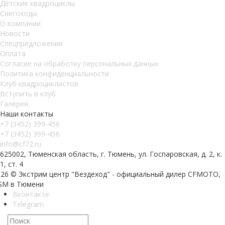
Детские квадроциклы
Снегоходы
О компании
Новости
Спецпредложения
Оплата
Согласие на обработку персональных данных
Политика конфиденциальности
Клуб квадроциклистов
Вступить в клуб
Галерея
Наши контакты
+7 (3452) 399-456
+7 (3452) 399-456
info@cf72.ru
625002, Тюменская область, г. Тюмень, ул. Госпаровская, д. 2, к.
1, ст. 4
026 © Экстрим центр "Вездеход" - официальный дилер CFMOTO,
SM в Тюмени
Вконтакте
Telegram