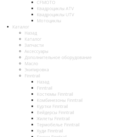
CFMOTO
Квадроциклы ATV
Квадроциклы UTV
Мотоциклы
Каталог
Назад
Каталог
Запчасти
Аксессуары
Дополнительное оборудование
Масло
Экипировка
Finntrail
Назад
Finntrail
Костюмы Finntrail
Комбинезоны Finntrail
Куртки Finntrail
Вейдерсы Finntrail
Жилеты Finntrail
Термобелье Finntrail
Худи Finntrail
Брюки Finntrail