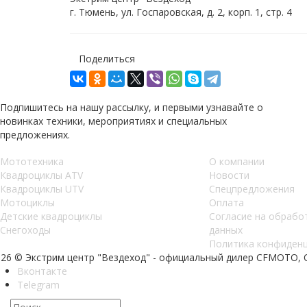
г. Тюмень, ул. Госпаровская, д. 2, корп. 1, стр. 4
Поделиться
Подпишитесь на нашу рассылку, и первыми узнавайте о
новинках техники, мероприятиях и специальных
предложениях.
Мототехника
О компании
Квадроциклы ATV
Новости
Квадроциклы UTV
Спецпредложения
Мотоциклы
Оплата
Детские квадроциклы
Согласие на обрабо
Снегоходы
данных
Политика конфиден
026 © Экстрим центр "Вездеход" - официальный дилер CFMOTO,
Вконтакте
Telegram