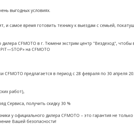
ень выгодных условиях.
ит, и самое время готовить технику к выездам с семьей, покату
 дилера CFMOTO в г. Тюмени экстрим центр "Вездеход", чтобы
ий PIT—STOP» на CFMOTO
и CFMOTO предлагается в период с 28 февраля по 30 апреля 202
ских работ),
ряд Сервиса, получить скидку 30 %
хники у официального дилера CFMOTO – это гарантия не тольк
чение Вашей безопасности!