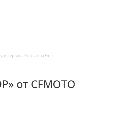
уги сервиса
Контакты
Ещё
OP» от CFMOTO