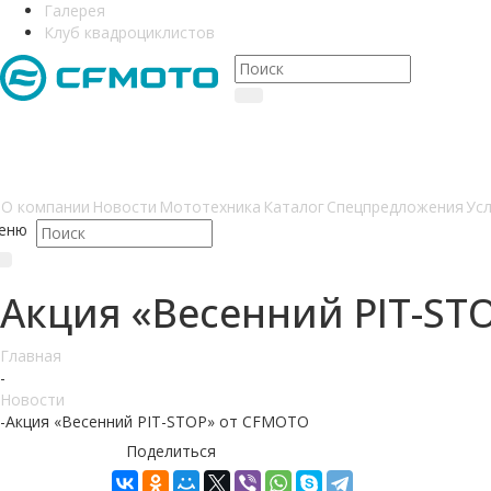
Галерея
Клуб квадроциклистов
О компании
Новости
Мототехника
Каталог
Спецпредложения
Усл
еню
Акция «Весенний PIT-ST
Главная
-
Новости
-
Акция «Весенний PIT-STOP» от CFMOTO
Поделиться