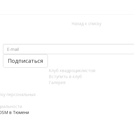
Назад к списку
Клуб квадроциклистов
Вступить в клуб
Галерея
тку персональных
циальности
 OSM в Тюмени