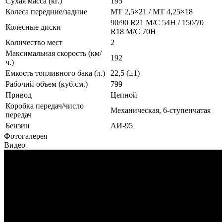
Сухая масса (кг.)
195
Колеса передние/задние
MT 2,5×21 / MT 4,25×18
90/90 R21 M/C 54H / 150/70
Колесные диски
R18 M/C 70H
Количество мест
2
Максимальная скорость (км/
192
ч.)
Емкость топливного бака (л.)
22,5 (±1)
Рабочий объем (куб.см.)
799
Привод
Цепной
Коробка передач/число
Механическая, 6-ступенчатая
передач
Бензин
АИ-95
Фотогалерея
Видео