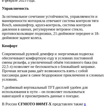
в феврале 2025 года.
Управляемость
За оптимальное сочетание устойчивости, управляемости и
маневренности мотоцикла отвечают система контроля тяги
Bosch, квикшифтер, круиз-контроль, система контроля
давления в шинах, регулируемое ветровое стекло,
противоскользящие подножки, 21-дюймовое переднее и 18-
дюймовое заднее колеса.
Комфорт
Современный рулевой демпфер и энергоемкая подвеска
обеспечивают комфортную езду в условиях постоянной
смены рельефа, а увеличенный объём топливного бака (на
22,5 л) позволяет не беспокоиться о ближайшей заправке.
Прочная легкая рама даёт возможность взять с собой
пассажира даже в самое бездорожное приключение в сложных
условиях.
7-дюймовый вертикальный TFT-дисплей удобен для
использования в пути – он позволяет пользоваться
навигацией и просматривать данные о поездке.
В России
CFMOTO 800MT-X
представлен также
в