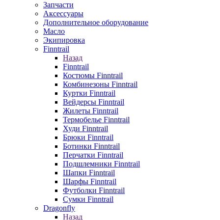
Запчасти
Аксессуары
Дополнительное оборудование
Масло
Экипировка
Finntrail
Назад
Finntrail
Костюмы Finntrail
Комбинезоны Finntrail
Куртки Finntrail
Вейдерсы Finntrail
Жилеты Finntrail
Термобелье Finntrail
Худи Finntrail
Брюки Finntrail
Ботинки Finntrail
Перчатки Finntrail
Подшлемники Finntrail
Шапки Finntrail
Шарфы Finntrail
Футболки Finntrail
Сумки Finntrail
Dragonfly
Назад