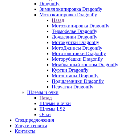
Dragonfly
Зимняя экипировка Dragonfly
Мотоэкипировка Dragonfly
Назад
Мотоэкипировка Dragonfly
Термобелье Dragonfly
Дождевики Dragonfly
Мотокуртки Dragonfly
МотоДжинсы Dragonfly
Мототолстовки Dragonfly
Моторубашки Dragonfly
Мембранный костюм Dragonfly
Куртки Dragonfly
Мотоштаны Dragonfly
Подшлемники Dragonfly
Перчатки Dragonfly
Шлемы и очки
Назад
Шлемы и очки
Шлемы LS2
Очки
Спецпредложения
Услуги сервиса
Контакты