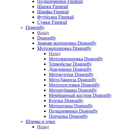
Подшлемники Finntrail
Шапки Finntrail
Шарфы Finntrail
Футболки Finntrail
Сумки Finntrail
Dragonfly
Назад
Dragonfly
Зимняя экипировка Dragonfly
Мотоэкипировка Dragonfly
Назад
Мотоэкипировка Dragonfly
Термобелье Dragonfly
Дождевики Dragonfly
Мотокуртки Dragonfly
МотоДжинсы Dragonfly
Мототолстовки Dragonfly
Моторубашки Dragonfly
Мембранный костюм Dragonfly
Куртки Dragonfly
Мотоштаны Dragonfly
Подшлемники Dragonfly
Перчатки Dragonfly
Шлемы и очки
Назад