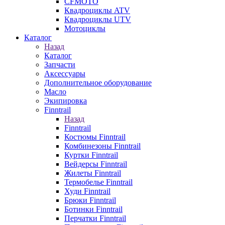
CFMOTO
Квадроциклы ATV
Квадроциклы UTV
Мотоциклы
Каталог
Назад
Каталог
Запчасти
Аксессуары
Дополнительное оборудование
Масло
Экипировка
Finntrail
Назад
Finntrail
Костюмы Finntrail
Комбинезоны Finntrail
Куртки Finntrail
Вейдерсы Finntrail
Жилеты Finntrail
Термобелье Finntrail
Худи Finntrail
Брюки Finntrail
Ботинки Finntrail
Перчатки Finntrail