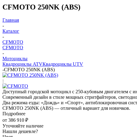
CFMOTO 250NK (ABS)
Главная
-
Каталог
-
CFMOTO
CFMOTO
-
Мотоциклы
Квадроциклы ATV
Квадроциклы UTV
-
CFMOTO 250NK (ABS)
:
Доступный городской мотоцикл с 250-кубовым двигателем с
Современный дизайн в стиле мощных стритфайтеров, светодио
Два режима езды: «Дождь» и «Спорт», антиблокировочная сист
CFMOTO 250NK (ABS) — отличный вариант для новичков.
Подробнее
от
386 910 ₽
Уточняйте наличие
Нашли дешевле?
Цвет