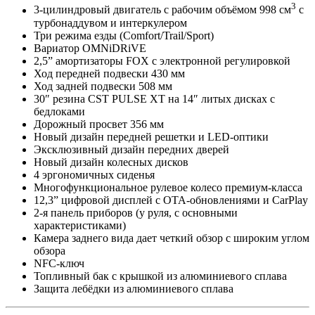
3
3-цилиндровый двигатель с рабочим объёмом 998 см
с
турбонаддувом и интеркулером
Три режима езды (Comfort/Trail/Sport)
Вариатор OMNiDRiVE
2,5” амортизаторы FOX с электронной регулировкой
Ход передней подвески 430 мм
Ход задней подвески 508 мм
30″ резина CST PULSE XT на 14″ литых дисках с
бедлоками
Дорожный просвет 356 мм
Новый дизайн передней решетки и LED-оптики
Эксклюзивный дизайн передних дверей
Новый дизайн колесных дисков
4 эргономичных сиденья
Многофункциональное рулевое колесо премиум-класса
12,3” цифровой дисплей с OTA-обновлениями и CarPlay
2-я панель приборов (у руля, с основными
характеристиками)
Камера заднего вида дает четкий обзор с широким углом
обзора
NFC-ключ
Топливный бак с крышкой из алюминиевого сплава
Защита лебёдки из алюминиевого сплава