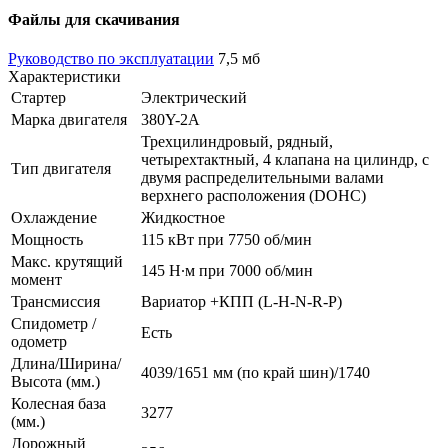
Файлы для скачивания
Руководство по эксплуатации
7,5 мб
Характеристики
Стартер
Электрический
Марка двигателя
380Y-2А
Трехцилиндровый, рядный,
четырехтактный, 4 клапана на цилиндр, с
Тип двигателя
двумя распределительными валами
верхнего расположения (DOHC)
Охлаждение
Жидкостное
Мощность
115 кВт при 7750 об/мин
Макс. крутящий
145 Н∙м при 7000 об/мин
момент
Трансмиссия
Вариатор +КПП (L-H-N-R-P)
Спидометр /
Есть
одометр
Длина/Ширина/
4039/1651 мм (по край шин)/1740
Высота (мм.)
Колесная база
3277
(мм.)
Дорожный