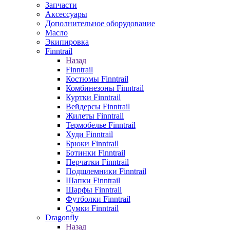
Запчасти
Аксессуары
Дополнительное оборудование
Масло
Экипировка
Finntrail
Назад
Finntrail
Костюмы Finntrail
Комбинезоны Finntrail
Куртки Finntrail
Вейдерсы Finntrail
Жилеты Finntrail
Термобелье Finntrail
Худи Finntrail
Брюки Finntrail
Ботинки Finntrail
Перчатки Finntrail
Подшлемники Finntrail
Шапки Finntrail
Шарфы Finntrail
Футболки Finntrail
Сумки Finntrail
Dragonfly
Назад