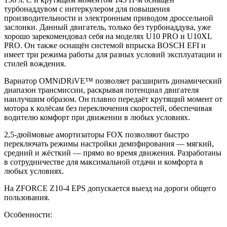
турбонаддувом c интеркулером для повышения
производительности и электронным приводом дроссельной
заслонки. Данный двигатель, только без турбонаддува, уже
хорошо зарекомендовал себя на моделях U10 PRO и U10XL
PRO. Он также оснащён системой впрыска BOSCH EFI и
имеет три режима работы для разных условий эксплуатации и
стилей вождения.
Вариатор OMNiDRiVE™ позволяет расширить динамический
диапазон трансмиссии, раскрывая потенциал двигателя
наилучшим образом. Он плавно передаёт крутящий момент от
мотора к колёсам без переключения скоростей, обеспечивая
водителю комфорт при движении в любых условиях.
2,5-дюймовые амортизаторы FOX позволяют быстро
переключать режимы настройки демпфирования — мягкий,
средний и жёсткий — прямо во время движения. Разработаны
в сотрудничестве для максимальной отдачи и комфорта в
любых условиях.
На ZFORCE Z10-4 EPS допускается выезд на дороги общего
пользования.
Особенности: