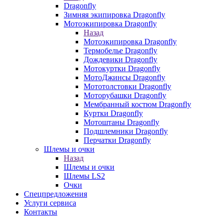
Dragonfly
Зимняя экипировка Dragonfly
Мотоэкипировка Dragonfly
Назад
Мотоэкипировка Dragonfly
Термобелье Dragonfly
Дождевики Dragonfly
Мотокуртки Dragonfly
МотоДжинсы Dragonfly
Мототолстовки Dragonfly
Моторубашки Dragonfly
Мембранный костюм Dragonfly
Куртки Dragonfly
Мотоштаны Dragonfly
Подшлемники Dragonfly
Перчатки Dragonfly
Шлемы и очки
Назад
Шлемы и очки
Шлемы LS2
Очки
Спецпредложения
Услуги сервиса
Контакты