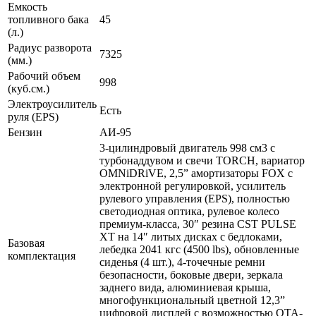
Емкость
топливного бака
45
(л.)
Радиус разворота
7325
(мм.)
Рабочий объем
998
(куб.см.)
Электроусилитель
Есть
руля (EPS)
Бензин
АИ-95
3-цилиндровый двигатель 998 см3 с
турбонаддувом и свечи TORCH, вариатор
OMNiDRiVE, 2,5” амортизаторы FOX с
электронной регулировкой, усилитель
рулевого управления (EPS), полностью
светодиодная оптика, рулевое колесо
премиум-класса, 30″ резина CST PULSE
XT на 14″ литых дисках с бедлоками,
Базовая
лебедка 2041 кгс (4500 lbs), обновленные
комплектация
сиденья (4 шт.), 4-точечные ремни
безопасности, боковые двери, зеркала
заднего вида, алюминиевая крыша,
многофункциональный цветной 12,3”
цифровой дисплей с возможностью OTA-