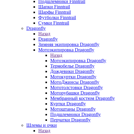
Подшлемники Finntrail
Шапки Finntrail
Шарфы Finntrail
Футболки Finntrail
Сумки Finntrail
Dragonfly
Назад
Dragonfly
Зимняя экипировка Dragonfly
Мотоэкипировка Dragonfly
Назад
Мотоэкипировка Dragonfly
Термобелье Dragonfly
Дождевики Dragonfly
Мотокуртки Dragonfly
МотоДжинсы Dragonfly
Мототолстовки Dragonfly
Моторубашки Dragonfly
Мембранный костюм Dragonfly
Куртки Dragonfly
Мотоштаны Dragonfly
Подшлемники Dragonfly
Перчатки Dragonfly
Шлемы и очки
Назад