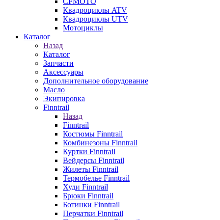
CFMOTO
Квадроциклы ATV
Квадроциклы UTV
Мотоциклы
Каталог
Назад
Каталог
Запчасти
Аксессуары
Дополнительное оборудование
Масло
Экипировка
Finntrail
Назад
Finntrail
Костюмы Finntrail
Комбинезоны Finntrail
Куртки Finntrail
Вейдерсы Finntrail
Жилеты Finntrail
Термобелье Finntrail
Худи Finntrail
Брюки Finntrail
Ботинки Finntrail
Перчатки Finntrail