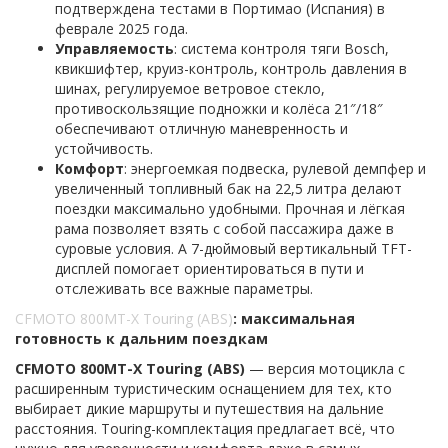
подтверждена тестами в Портимао (Испания) в
феврале 2025 года.
Управляемость
: система контроля тяги Bosch,
квикшифтер, круиз-контроль, контроль давления в
шинах, регулируемое ветровое стекло,
противоскользящие подножки и колёса 21″/18″
обеспечивают отличную маневренность и
устойчивость.
Комфорт
: энергоемкая подвеска, рулевой демпфер и
увеличенный топливный бак на 22,5 литра делают
поездки максимально удобными. Прочная и лёгкая
рама позволяет взять с собой пассажира даже в
суровые условия. А 7-дюймовый вертикальный TFT-
дисплей помогает ориентироваться в пути и
отслеживать все важные параметры.
CFMOTO 800MT-X Touring (ABS)
: максимальная
готовность к дальним поездкам
CFMOTO 800MT-X Touring (ABS)
— версия мотоцикла с
расширенным туристическим оснащением для тех, кто
выбирает дикие маршруты и путешествия на дальние
расстояния. Touring-комплектация предлагает всё, что