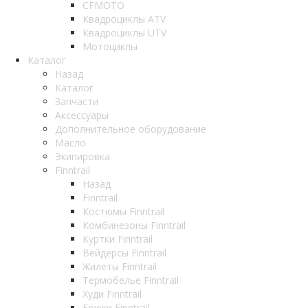
CFMOTO
Квадроциклы ATV
Квадроциклы UTV
Мотоциклы
Каталог
Назад
Каталог
Запчасти
Аксессуары
Дополнительное оборудование
Масло
Экипировка
Finntrail
Назад
Finntrail
Костюмы Finntrail
Комбинезоны Finntrail
Куртки Finntrail
Вейдерсы Finntrail
Жилеты Finntrail
Термобелье Finntrail
Худи Finntrail
Брюки Finntrail