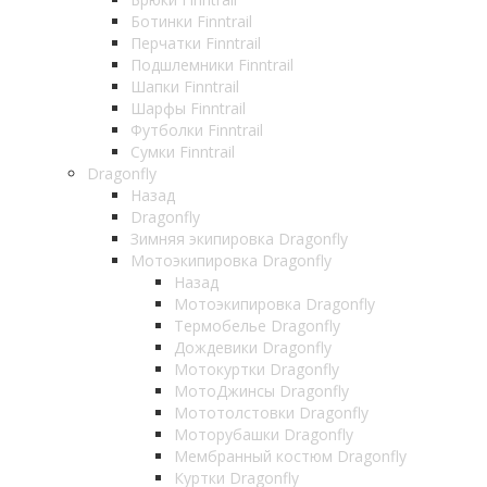
Ботинки Finntrail
Перчатки Finntrail
Подшлемники Finntrail
Шапки Finntrail
Шарфы Finntrail
Футболки Finntrail
Сумки Finntrail
Dragonfly
Назад
Dragonfly
Зимняя экипировка Dragonfly
Мотоэкипировка Dragonfly
Назад
Мотоэкипировка Dragonfly
Термобелье Dragonfly
Дождевики Dragonfly
Мотокуртки Dragonfly
МотоДжинсы Dragonfly
Мототолстовки Dragonfly
Моторубашки Dragonfly
Мембранный костюм Dragonfly
Куртки Dragonfly