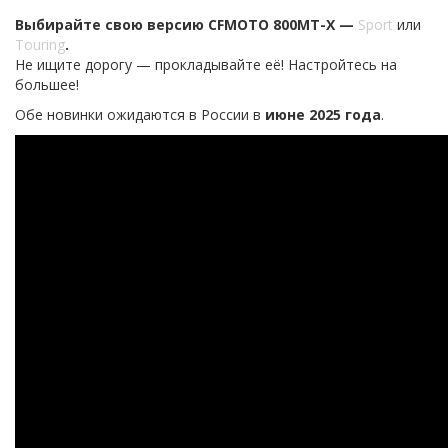
Выбирайте свою версию CFMOTO 800MT-X —
Sport
или
Touring
.
Не ищите дорогу — прокладывайте её! Настройтесь на
большее!
Обе новинки ожидаются в России в
июне 2025 года
.