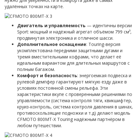
нужно для уверенности и комфорта даже в самых
удалённых точках на карте.
Двигатель и управляемость
— идентичны версии
Sport: мощный и надёжный агрегат объёмом 799 см³,
продвинутая электроника и отличное шасси.
Дополнительное оснащение
: Touring-версия
укомплектована передними защитными дугами и
тремя вместительными кофрами, что делает её
идеальным вариантом для длительных маршрутов с
полным багажом.
Комфорт и безопасность
: энергоемкая подвеска и
рулевой демпфер гарантируют мягкую езду даже в
условиях постоянной смены рельефа. Эти
характеристики вкупе с проверенными решениями по
управляемости (система контроля тяги, квикшифтер,
круиз-контроль, система контроля давления в шинах,
противоскользящие подножки и т.д) делают модель
CFMOTO 800MT-X Touring надёжным партнёром в
любом путешествии.