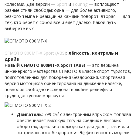
колёсами. Две версии —
Sport
и
Touring
— воплощают
разные стили свободы: одна — для более активного,
резкого темпа и реакции на каждый поворот; вторая — для
тех, кто берёт с собой всё и едет далеко. Какой путь
выберете вы?
CFMOTO 800MT-X Sport (ABS)
: лёгкость, контроль и
драйв
Новый CFMOTO 800MT-X Sport (ABS)
— это вершина
инженерного мастерства CFMOTO в классе спорт-туристов,
подготовленных для покорения бездорожья. Спортивная
версия мотоцикла ориентирована на движение налегке,
позволяя свободно исследовать любые рельефы и
труднодоступные маршруты.
Двигатель
: 799 см³ с электронным впрыском топлива
обеспечивает высокую тягу на средних и высоких
оборотах, идеально подходя как для дорог, так и для
экстремального бездорожья. Эффективность модели