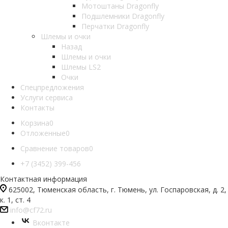
Мотоштаны Dragonfly
Подшлемники Dragonfly
Перчатки Dragonfly
Шлемы и очки
Назад
Шлемы и очки
Шлемы LS2
Очки
Спецпредложения
Услуги сервиса
Контакты
Корзина
0
Отложенные
0
Сравнение товаров
0
+7 (3452) 399-456
Контактная информация
625002, Тюменская область, г. Тюмень, ул. Госпаровская, д. 2,
к. 1, ст. 4
info@cf72.ru
Вконтакте