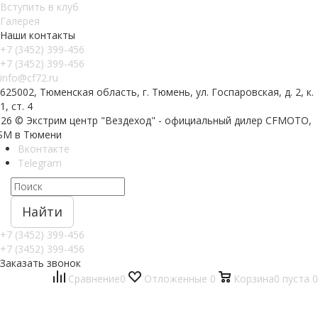
Вступить в клуб
Галерея
Наши контакты
+7 (3452) 399-456
+7 (3452) 399-456
info@cf72.ru
625002, Тюменская область, г. Тюмень, ул. Госпаровская, д. 2, к.
1, ст. 4
026 © Экстрим центр "Вездеход" - официальный дилер CFMOTO,
SM в Тюмени
Вконтакте
Telegram
Найти
+7 (3452) 399-456
+7 (3452) 399-456
Заказать звонок
Сравнение
0
Отложенные
0
Корзина
0
пуста
0