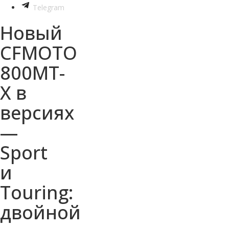
Telegram
Новый
CFMOTO
800MT-
X в
версиях
—
Sport
и
Touring:
двойной