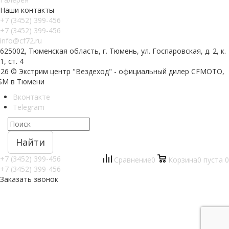
Наши контакты
+7 (3452) 399-456
+7 (3452) 399-456
info@cf72.ru
625002, Тюменская область, г. Тюмень, ул. Госпаровская, д. 2, к.
1, ст. 4
026 © Экстрим центр "Вездеход" - официальный дилер CFMOTO,
SM в Тюмени
Вконтакте
Telegram
Найти
+7 (3452) 399-456
Сравнение
0
Корзина
0
пуста
0
+7 (3452) 399-456
Заказать звонок