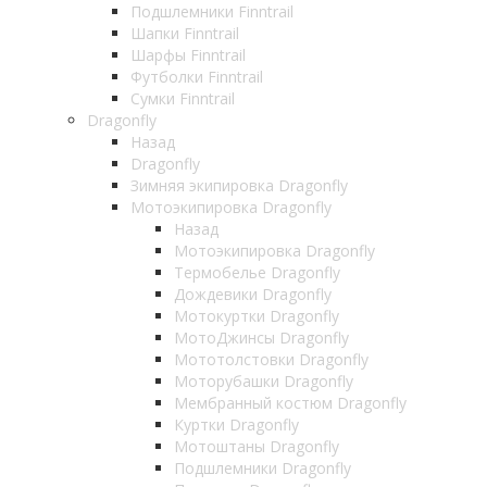
Подшлемники Finntrail
Шапки Finntrail
Шарфы Finntrail
Футболки Finntrail
Сумки Finntrail
Dragonfly
Назад
Dragonfly
Зимняя экипировка Dragonfly
Мотоэкипировка Dragonfly
Назад
Мотоэкипировка Dragonfly
Термобелье Dragonfly
Дождевики Dragonfly
Мотокуртки Dragonfly
МотоДжинсы Dragonfly
Мототолстовки Dragonfly
Моторубашки Dragonfly
Мембранный костюм Dragonfly
Куртки Dragonfly
Мотоштаны Dragonfly
Подшлемники Dragonfly