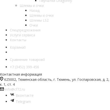
Перчатки Dragonfly
Шлемы и очки
Назад
Шлемы и очки
Шлемы LS2
Очки
Спецпредложения
Услуги сервиса
Контакты
Корзина
0
Сравнение товаров
0
+7 (3452) 399-456
Контактная информация
625002, Тюменская область, г. Тюмень, ул. Госпаровская, д. 2,
к. 1, ст. 4
info@cf72.ru
Вконтакте
Telegram