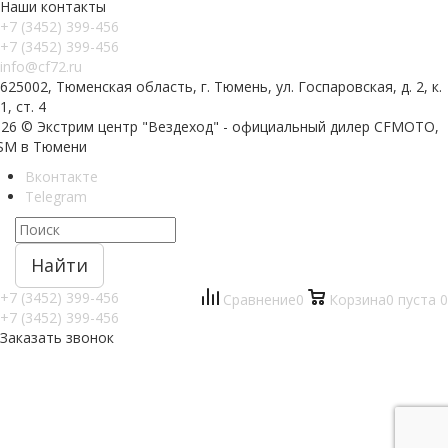
Наши контакты
+7 (3452) 399-456
+7 (3452) 399-456
info@cf72.ru
625002, Тюменская область, г. Тюмень, ул. Госпаровская, д. 2, к.
1, ст. 4
026 © Экстрим центр "Вездеход" - официальный дилер CFMOTO,
SM в Тюмени
Вконтакте
Telegram
Найти
+7 (3452) 399-456
Сравнение
0
Корзина
0
пуста
0
+7 (3452) 399-456
Заказать звонок