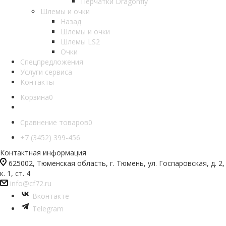
Перчатки Dragonfly
Шлемы и очки
Назад
Шлемы и очки
Шлемы LS2
Очки
Спецпредложения
Услуги сервиса
Контакты
Корзина
0
Сравнение товаров
0
+7 (3452) 399-456
Контактная информация
625002, Тюменская область, г. Тюмень, ул. Госпаровская, д. 2,
к. 1, ст. 4
info@cf72.ru
Вконтакте
Telegram