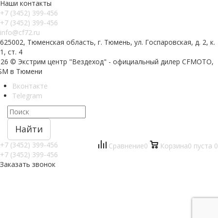
Наши контакты
+7 (3452) 399-456
+7 (3452) 399-456
info@cf72.ru
625002, Тюменская область, г. Тюмень, ул. Госпаровская, д. 2, к.
1, ст. 4
026 © Экстрим центр "Вездеход" - официальный дилер CFMOTO,
SM в Тюмени
Вконтакте
Telegram
Найти
+7 (3452) 399-456
Сравнение
0
Корзина
0
пуста
0
+7 (3452) 399-456
Заказать звонок