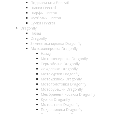
Подшлемники Finntrail
Шапки Finntrail
Шарфы Finntrail
Футболки Finntrail
Сумки Finntrail
Dragonfly
Назад
Dragonfly
Зимняя экипировка Dragonfly
Мотоэкипировка Dragonfly
Назад
Мотоэкипировка Dragonfly
Термобелье Dragonfly
Дождевики Dragonfly
Мотокуртки Dragonfly
МотоДжинсы Dragonfly
Мототолстовки Dragonfly
Моторубашки Dragonfly
Мембранный костюм Dragonfly
Куртки Dragonfly
Мотоштаны Dragonfly
Подшлемники Dragonfly