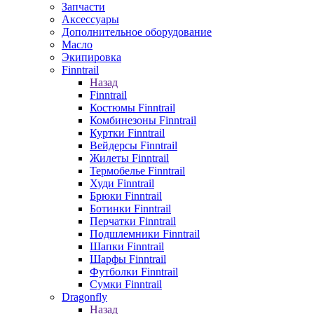
Запчасти
Аксессуары
Дополнительное оборудование
Масло
Экипировка
Finntrail
Назад
Finntrail
Костюмы Finntrail
Комбинезоны Finntrail
Куртки Finntrail
Вейдерсы Finntrail
Жилеты Finntrail
Термобелье Finntrail
Худи Finntrail
Брюки Finntrail
Ботинки Finntrail
Перчатки Finntrail
Подшлемники Finntrail
Шапки Finntrail
Шарфы Finntrail
Футболки Finntrail
Сумки Finntrail
Dragonfly
Назад