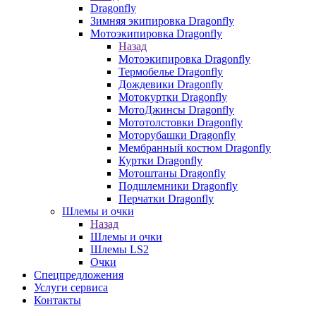
Dragonfly
Зимняя экипировка Dragonfly
Мотоэкипировка Dragonfly
Назад
Мотоэкипировка Dragonfly
Термобелье Dragonfly
Дождевики Dragonfly
Мотокуртки Dragonfly
МотоДжинсы Dragonfly
Мототолстовки Dragonfly
Моторубашки Dragonfly
Мембранный костюм Dragonfly
Куртки Dragonfly
Мотоштаны Dragonfly
Подшлемники Dragonfly
Перчатки Dragonfly
Шлемы и очки
Назад
Шлемы и очки
Шлемы LS2
Очки
Спецпредложения
Услуги сервиса
Контакты