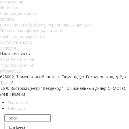
О компании
Новости
Спецпредложения
Оплата
Согласие на обработку персональных данных
Политика конфиденциальности
Клуб квадроциклистов
Вступить в клуб
Галерея
Наши контакты
+7 (3452) 399-456
+7 (3452) 399-456
info@cf72.ru
625002, Тюменская область, г. Тюмень, ул. Госпаровская, д. 2, к.
1, ст. 4
026 © Экстрим центр "Вездеход" - официальный дилер CFMOTO,
SM в Тюмени
Вконтакте
Telegram
Найти