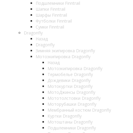
Подшлемники Finntrail
Шапки Finntrail
Шарфы Finntrail
Футболки Finntrail
Сумки Finntrail
Dragonfly
Назад
Dragonfly
Зимняя экипировка Dragonfly
Мотоэкипировка Dragonfly
Назад
Мотоэкипировка Dragonfly
Термобелье Dragonfly
Дождевики Dragonfly
Мотокуртки Dragonfly
МотоДжинсы Dragonfly
Мототолстовки Dragonfly
Моторубашки Dragonfly
Мембранный костюм Dragonfly
Куртки Dragonfly
Мотоштаны Dragonfly
Подшлемники Dragonfly