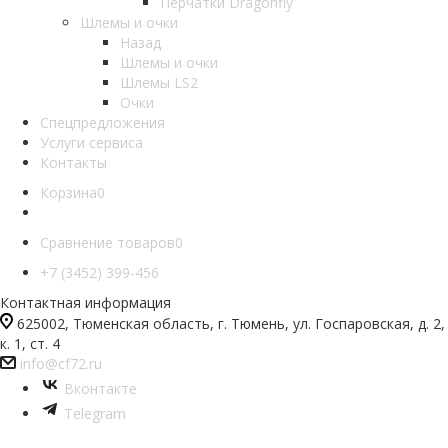
Перчатки Dragonfly
Шлемы и очки
Назад
Шлемы и очки
Шлемы LS2
Очки
Спецпредложения
Услуги сервиса
Контакты
Корзина
0
Сравнение товаров
0
+7 (3452) 399-456
Контактная информация
625002, Тюменская область, г. Тюмень, ул. Госпаровская, д. 2,
к. 1, ст. 4
info@cf72.ru
Вконтакте
Telegram