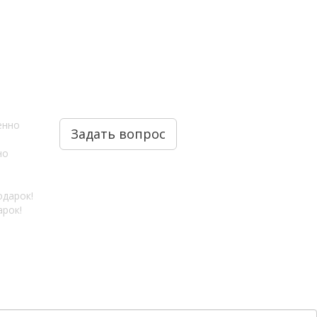
Задать вопрос
но
арок!