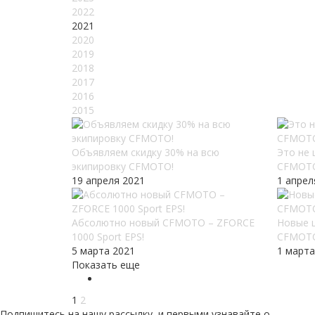
2022
2021
2020
2019
2018
2017
2016
2015
Объявляем скидку 30% на всю
Это не
экипировку CFMOTO!
CFMOT
19 апреля 2021
1 апрел
Абсолютно новый CFMOTO – ZFORCE
Новые 
1000 Sport EPS!
CFMOT
5 марта 2021
1 марта
Показать еще
1
2
Подпишитесь на нашу рассылку, и первыми узнавайте о