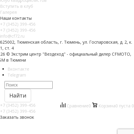
Клуб квадроциклистов
Вступить в клуб
Галерея
Наши контакты
+7 (3452) 399-456
+7 (3452) 399-456
info@cf72.ru
625002, Тюменская область, г. Тюмень, ул. Госпаровская, д. 2, к.
1, ст. 4
026 © Экстрим центр "Вездеход" - официальный дилер CFMOTO,
SM в Тюмени
Вконтакте
Telegram
Найти
+7 (3452) 399-456
Сравнение
0
Корзина
0
пуста
0
+7 (3452) 399-456
Заказать звонок