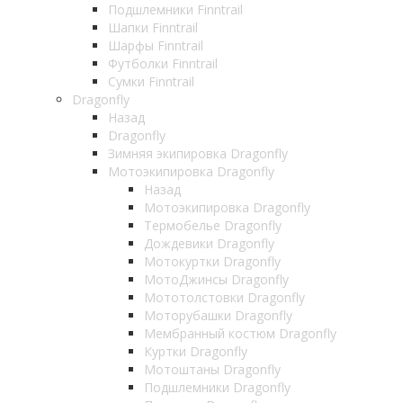
Подшлемники Finntrail
Шапки Finntrail
Шарфы Finntrail
Футболки Finntrail
Сумки Finntrail
Dragonfly
Назад
Dragonfly
Зимняя экипировка Dragonfly
Мотоэкипировка Dragonfly
Назад
Мотоэкипировка Dragonfly
Термобелье Dragonfly
Дождевики Dragonfly
Мотокуртки Dragonfly
МотоДжинсы Dragonfly
Мототолстовки Dragonfly
Моторубашки Dragonfly
Мембранный костюм Dragonfly
Куртки Dragonfly
Мотоштаны Dragonfly
Подшлемники Dragonfly