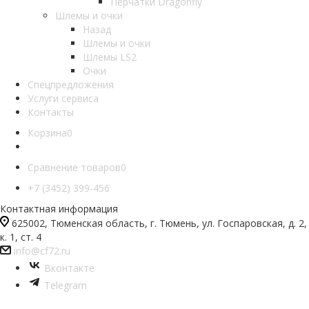
Перчатки Dragonfly
Шлемы и очки
Назад
Шлемы и очки
Шлемы LS2
Очки
Спецпредложения
Услуги сервиса
Контакты
Корзина
0
Сравнение товаров
0
+7 (3452) 399-456
Контактная информация
625002, Тюменская область, г. Тюмень, ул. Госпаровская, д. 2,
к. 1, ст. 4
info@cf72.ru
Вконтакте
Telegram