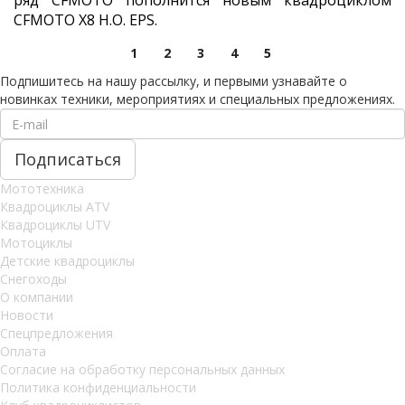
ряд CFMOTO пополнится новым квадроциклом
CFMOTO X8 H.O. EPS.
1
2
3
4
5
Подпишитесь на нашу рассылку, и первыми узнавайте о
новинках техники, мероприятиях и специальных предложениях.
Мототехника
Квадроциклы ATV
Квадроциклы UTV
Мотоциклы
Детские квадроциклы
Снегоходы
О компании
Новости
Спецпредложения
Оплата
Согласие на обработку персональных данных
Политика конфиденциальности