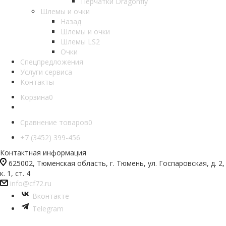
Перчатки Dragonfly
Шлемы и очки
Назад
Шлемы и очки
Шлемы LS2
Очки
Спецпредложения
Услуги сервиса
Контакты
Корзина
0
Сравнение товаров
0
+7 (3452) 399-456
Контактная информация
625002, Тюменская область, г. Тюмень, ул. Госпаровская, д. 2,
к. 1, ст. 4
info@cf72.ru
Вконтакте
Telegram