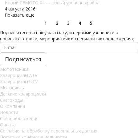
Новый CFMOTO X4 — новый уровень драйва!
4 августа 2016
Показать еще
1
2
3
4
5
Подпишитесь на нашу рассылку, и первыми узнавайте о
новинках техники, мероприятиях и специальных предложениях.
Мототехника
Квадроциклы ATV
Квадроциклы UTV
Мотоциклы
Детские квадроциклы
Снегоходы
О компании
Новости
Спецпредложения
Оплата
Согласие на обработку персональных данных
Политика конфиденциальности