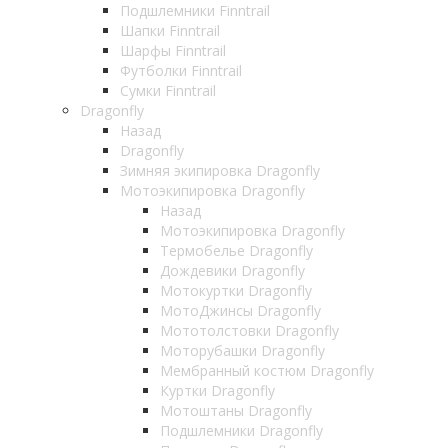
Подшлемники Finntrail
Шапки Finntrail
Шарфы Finntrail
Футболки Finntrail
Сумки Finntrail
Dragonfly
Назад
Dragonfly
Зимняя экипировка Dragonfly
Мотоэкипировка Dragonfly
Назад
Мотоэкипировка Dragonfly
Термобелье Dragonfly
Дождевики Dragonfly
Мотокуртки Dragonfly
МотоДжинсы Dragonfly
Мототолстовки Dragonfly
Моторубашки Dragonfly
Мембранный костюм Dragonfly
Куртки Dragonfly
Мотоштаны Dragonfly
Подшлемники Dragonfly