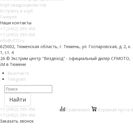
Клуб квадроциклистов
Вступить в клуб
Галерея
Наши контакты
+7 (3452) 399-456
+7 (3452) 399-456
info@cf72.ru
625002, Тюменская область, г. Тюмень, ул. Госпаровская, д. 2, к.
1, ст. 4
026 © Экстрим центр "Вездеход" - официальный дилер CFMOTO,
SM в Тюмени
Вконтакте
Telegram
Найти
+7 (3452) 399-456
Сравнение
0
Корзина
0
пуста
0
+7 (3452) 399-456
Заказать звонок