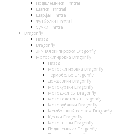
Подшлемники Finntrail
Шапки Finntrail
Шарфы Finntrail
Футболки Finntrail
Сумки Finntrail
Dragonfly
Назад
Dragonfly
Зимняя экипировка Dragonfly
Мотоэкипировка Dragonfly
Назад
Мотоэкипировка Dragonfly
Термобелье Dragonfly
Дождевики Dragonfly
Мотокуртки Dragonfly
МотоДжинсы Dragonfly
Мототолстовки Dragonfly
Моторубашки Dragonfly
Мембранный костюм Dragonfly
Куртки Dragonfly
Мотоштаны Dragonfly
Подшлемники Dragonfly