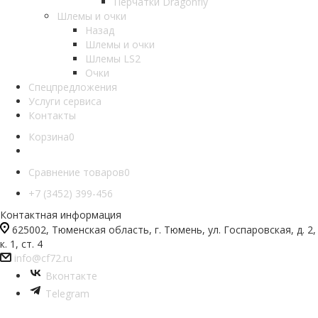
Перчатки Dragonfly
Шлемы и очки
Назад
Шлемы и очки
Шлемы LS2
Очки
Спецпредложения
Услуги сервиса
Контакты
Корзина
0
Сравнение товаров
0
+7 (3452) 399-456
Контактная информация
625002, Тюменская область, г. Тюмень, ул. Госпаровская, д. 2,
к. 1, ст. 4
info@cf72.ru
Вконтакте
Telegram