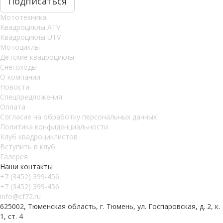
Мототехника
Квадроциклы ATV
Квадроциклы UTV
Мотоциклы
Детские квадроциклы
Снегоходы
О компании
Новости
Спецпредложения
Оплата
Согласие на обработку персональных данных
Политика конфиденциальности
Клуб квадроциклистов
Вступить в клуб
Галерея
Наши контакты
+7 (3452) 399-456
+7 (3452) 399-456
info@cf72.ru
625002, Тюменская область, г. Тюмень, ул. Госпаровская, д. 2, к.
1, ст. 4