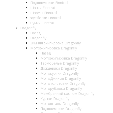
Подшлемники Finntrail
Шапки Finntrail
Шарфы Finntrail
Футболки Finntrail
Сумки Finntrail
Dragonfly
Назад
Dragonfly
Зимняя экипировка Dragonfly
Мотоэкипировка Dragonfly
Назад
Мотоэкипировка Dragonfly
Термобелье Dragonfly
Дождевики Dragonfly
Мотокуртки Dragonfly
МотоДжинсы Dragonfly
Мототолстовки Dragonfly
Моторубашки Dragonfly
Мембранный костюм Dragonfly
Куртки Dragonfly
Мотоштаны Dragonfly
Подшлемники Dragonfly