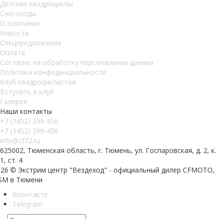
Детские квадроциклы
Снегоходы
О компании
Новости
Спецпредложения
Оплата
Согласие на обработку персональных данных
Политика конфиденциальности
Клуб квадроциклистов
Вступить в клуб
Галерея
Наши контакты
+7 (3452) 399-456
+7 (3452) 399-456
info@cf72.ru
625002, Тюменская область, г. Тюмень, ул. Госпаровская, д. 2, к.
1, ст. 4
026 © Экстрим центр "Вездеход" - официальный дилер CFMOTO,
SM в Тюмени
Вконтакте
Telegram