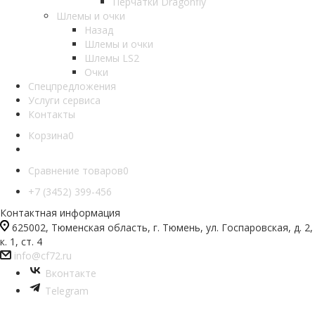
Перчатки Dragonfly
Шлемы и очки
Назад
Шлемы и очки
Шлемы LS2
Очки
Спецпредложения
Услуги сервиса
Контакты
Корзина
0
Сравнение товаров
0
+7 (3452) 399-456
Контактная информация
625002, Тюменская область, г. Тюмень, ул. Госпаровская, д. 2,
к. 1, ст. 4
info@cf72.ru
Вконтакте
Telegram